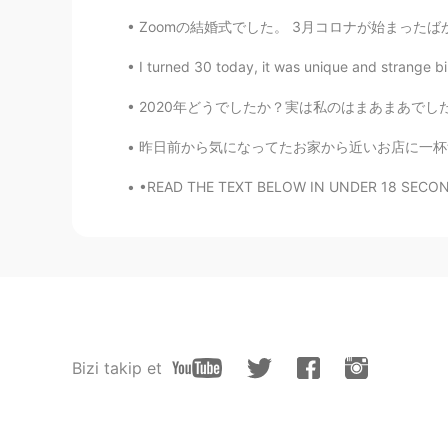
Zoomの結婚式でした。 3月コロナが始まったばかりの時期でいきなり「I’m get
I turned 30 today, it was unique and strange b
2020年どうでしたか？実は私のはまあまあでした😅でも国内旅行がいい✈️ 今年唐津、奄美
昨日前から気になってたお家から近いお店に一杯飲みに行った、友達と。そのお店は外から見たら
•READ THE TEXT BELOW IN UNDER 18 SECONDS WI
Bizi takip et