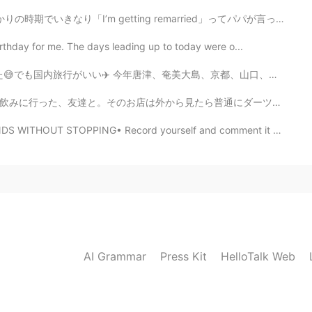
ting remarried」ってパパが言っていました。 僕は「パパいつからロマンティックになったの」と尋...
irthday for me. The days leading up to today were o...
大島、京都、山口、島根、鳥取、大分へ行った。日本はたくさんのいい所がありますね👍来年国内旅行も国際旅行もし...
普通にダーツなどできそうなだったんたけど、一回入ってみたら"店員さんめちゃくちゃ話してくれるやん、しかもか...
THOUT STOPPING• Record yourself and comment it down. ...
AI Grammar
Press Kit
HelloTalk Web