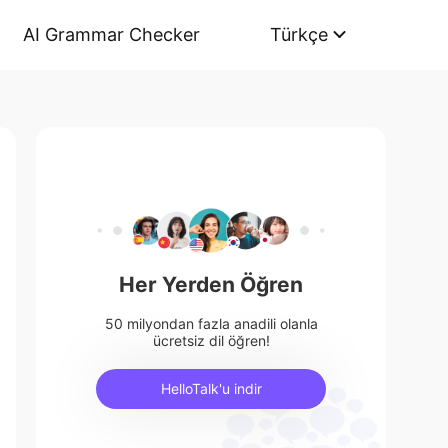
AI Grammar Checker
Türkçe
Her Yerden Öğren
50 milyondan fazla anadili olanla
ücretsiz dil öğren!
HelloTalk'u indir