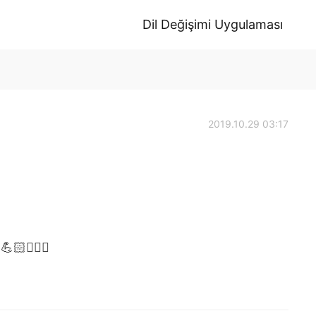
Dil Değişimi Uygulaması
2019.10.29 03:17
🏻🏋🏻‍♀️