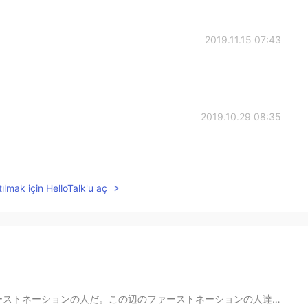
2019.11.15 07:43
2019.10.29 08:35
ılmak için HelloTalk'u aç
ネーションの人達は1人ずつの秘密な所からアスパラを取る。教えたら殺すって。👹😂でもどこか鉄道の隣りだって。...