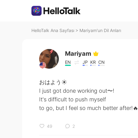
HelloTalk Ana Sayfası
>
Mariyam'un Dil Anları
Mariyam
EN
JP
KR
CN
おはよう☀
I just got done working out〜!
It's difficult to push myself
to go, but I feel so much better after!🔥
49
2