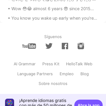
Wow 😳😂 almost 6 years 😎 since 2015😃 HelloTalkを始めた時にローマ字しか出来なかった😂 でも、今はもう1級も合格できて、日本に住んでて日本語で会話でき...
You know you wake up early when you’re out for a morning walk and you can still see the stars lol...
Síguenos
AI Grammar
Press Kit
HelloTalk Web
Language Partners
Empleo
Blog
Sobre nosotros
¡Aprende idiomas gratis
con más de 50 millones de
Abre la app