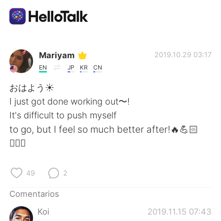
Aplicación de intercambio de idiomas
Mariyam
2019.10.29 03:17
EN
JP
KR
CN
AI Grammar Checker
おはよう☀
I just got done working out〜!
Español
It's difficult to push myself
to go, but I feel so much better after!🔥💪🏻
🏋🏻‍♀️
English
简体中文
49
2
繁體中文
العربية
Comentarios
Français
Deutsch
Koi
2019.11.15 07:43