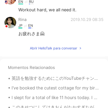
日本語
한국어
EN
RU
Workout hard, we all need it.
Русский
ไทย
Rina
2019.10.29 08:35
Indonesia
Italiano
JP
EN
お疲れさま🤗
Türkçe
Tiếng Việt
Abrir HelloTalk para conversar
Português
Momentos Relacionados
英語を勉強するためにこのYouTubeチャンネルを強くお勧めします。 発音ビデオは特に素晴らしいです。しかも面白いと思います。 https://youtu.be/SUJ8pZ-q2Co ht...
I’ve booked the cutest cottage for my birthday this year. I can wait to finally be able to get aw...
I slept for a total of like 11 hours today. I had heat exhaustion earlier because of working out...
このきせつにしてはきおんがたかすぎたが、きもちのよいひだった。- It was a pleasant day, even though it was too warm for the seaso...