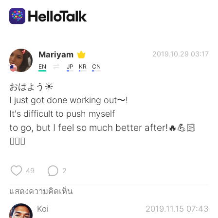
แอปแลกเปลี่ยนทางภาษา
Mariyam
2019.10.29 03:17
EN
JP
KR
CN
AI Grammar Checker
おはよう☀
I just got done working out〜!
ไทย
It's difficult to push myself
to go, but I feel so much better after!🔥💪🏻
🏋🏻‍♀️
English
简体中文
49
2
繁體中文
Español
แสดงความคิดเห็น
العربية
Français
Koi
2019.11.15 07:43