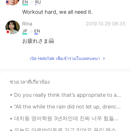
Deutsch
日本語
EN
RU
Workout hard, we all need it.
한국어
Русский
Rina
2019.10.29 08:35
Indonesia
Italiano
JP
EN
お疲れさま🤗
Türkçe
Tiếng Việt
เปิด HelloTalk เพื่อเข้าร่วมในบทสนทนา
Português
ช่วงเวลาที่เกี่ยวข้อง
Do you really think that’s appropriate to ask ? Stop this bullshit guys ... next time I’ll start...
“All the while the rain did not let up, drenching the world in a cold chill.” ~Haruki Murakami, “...
대치동 영어학원 3년차인데 진짜 너무 힘들어 죽겠어... 원장이랑 맨날 싸워 나 이미 월금에 10시간 수업하고 화수목에 7시간 수업하고 토요일 수업까지 다 하는데 수업 더...
오늘도 아르바이트로 가고 있어요 우리 레스토랑에서 알바를 끝나면 맨날 술 먹고요. 너무 좋다 ㅋㅋ 3rd: Heineken draft beer 4th: orange juic...