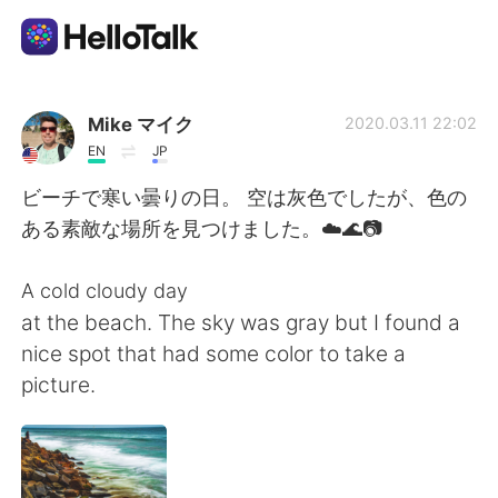
語言交換應用
Mike マイク
2020.03.11 22:02
EN
JP
AI Grammar Checker
ビーチで寒い曇りの日。 空は灰色でしたが、色の
ある素敵な場所を見つけました。☁️🌊📷
繁體中文
A cold cloudy day
at the beach. The sky was gray but I found a
English
简体中文
nice spot that had some color to take a
picture.
Español
العربية
Français
Deutsch