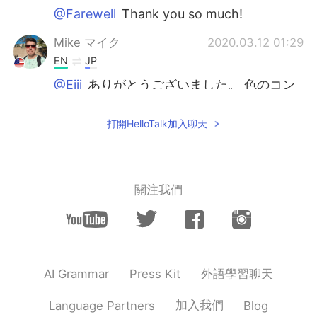
@Farewell
Thank you so much!
Mike マイク
2020.03.12 01:29
EN
JP
@Eiji
ありがとうございました。 色のコン
トラストを捉えることができてとても幸せ
でした。😁😁😁
打開HelloTalk加入聊天
Mike マイク
2020.03.12 01:28
EN
JP
@Lizzie
Thank you. I take my pictures a
關注我們
specific way to make it look like a
painting.
Megumi
2020.03.12 00:04
JP
EN
外語學習聊天
AI Grammar
Press Kit
すごく綺麗ですね！絵画みたいで、幻想的
です✨
加入我們
Language Partners
Blog