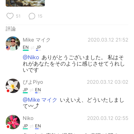
日本語
한국어
51
15
Русский
ไทย
評論
Indonesia
Italiano
Mike マイク
2020.03.12 21:52
Türkçe
Tiếng Việt
EN
JP
@Niko
ありがとうございました。 私はそ
Português
れがあなたをそのように感じさせてうれし
いです
ぴよPiyo
2020.03.12 03:02
JP
EN
@Mike マイク
いえいえ、どういたしまし
て〰️⤴️
Niko
2020.03.12 02:55
JP
EN