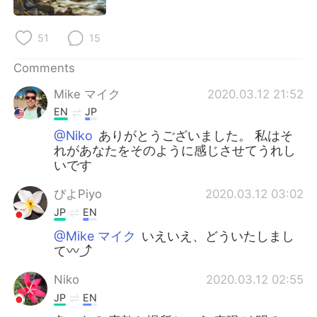
日本語
한국어
51
15
Русский
ไทย
Comments
Indonesia
Italiano
Mike マイク
2020.03.12 21:52
Türkçe
Tiếng Việt
EN
JP
@Niko
ありがとうございました。 私はそ
Português
れがあなたをそのように感じさせてうれし
いです
ぴよPiyo
2020.03.12 03:02
JP
EN
@Mike マイク
いえいえ、どういたしまし
て〰️⤴️
Niko
2020.03.12 02:55
JP
EN