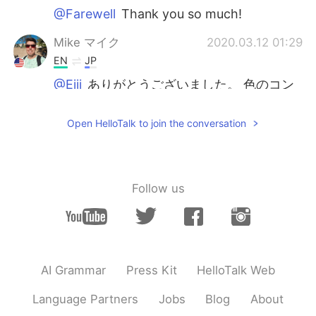
@Farewell
Thank you so much!
Mike マイク
2020.03.12 01:29
EN
JP
@Eiji
ありがとうございました。 色のコン
トラストを捉えることができてとても幸せ
でした。😁😁😁
Open HelloTalk to join the conversation
Mike マイク
2020.03.12 01:28
EN
JP
@Lizzie
Thank you. I take my pictures a
Follow us
specific way to make it look like a
painting.
Megumi
2020.03.12 00:04
JP
EN
AI Grammar
Press Kit
HelloTalk Web
すごく綺麗ですね！絵画みたいで、幻想的
です✨
Language Partners
Jobs
Blog
About