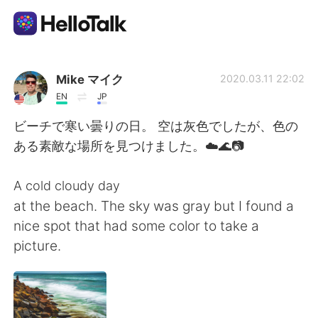
Language Exchange App
Mike マイク
2020.03.11 22:02
EN
JP
AI Grammar Checker
ビーチで寒い曇りの日。 空は灰色でしたが、色の
ある素敵な場所を見つけました。☁️🌊📷
English
A cold cloudy day
at the beach. The sky was gray but I found a
简体中文
繁體中文
nice spot that had some color to take a
picture.
Español
العربية
Français
Deutsch