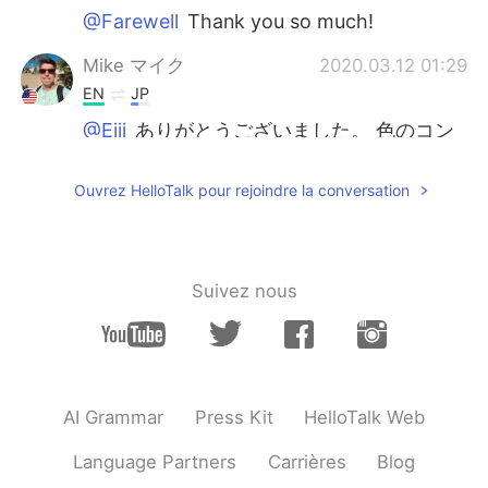
@Farewell
Thank you so much!
Mike マイク
2020.03.12 01:29
EN
JP
@Eiji
ありがとうございました。 色のコン
トラストを捉えることができてとても幸せ
でした。😁😁😁
Ouvrez HelloTalk pour rejoindre la conversation
Mike マイク
2020.03.12 01:28
EN
JP
@Lizzie
Thank you. I take my pictures a
Suivez nous
specific way to make it look like a
painting.
Megumi
2020.03.12 00:04
JP
EN
AI Grammar
Press Kit
HelloTalk Web
すごく綺麗ですね！絵画みたいで、幻想的
です✨
Language Partners
Carrières
Blog