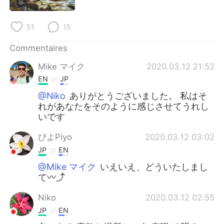
日本語
한국어
51
15
Русский
ไทย
Commentaires
Indonesia
Italiano
Mike マイク
2020.03.12 21:52
Türkçe
Tiếng Việt
EN
JP
@Niko
ありがとうございました。 私はそ
Português
れがあなたをそのように感じさせてうれし
いです
ぴよPiyo
2020.03.12 03:02
JP
EN
@Mike マイク
いえいえ、どういたしまし
て〰️⤴️
Niko
2020.03.12 02:55
JP
EN