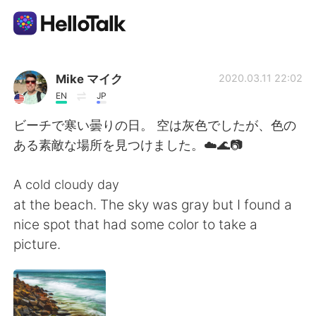
Appli d'échange linguistique
Mike マイク
2020.03.11 22:02
EN
JP
AI Grammar Checker
ビーチで寒い曇りの日。 空は灰色でしたが、色の
ある素敵な場所を見つけました。☁️🌊📷
Français
A cold cloudy day
at the beach. The sky was gray but I found a
English
简体中文
nice spot that had some color to take a
picture.
繁體中文
Español
العربية
Deutsch