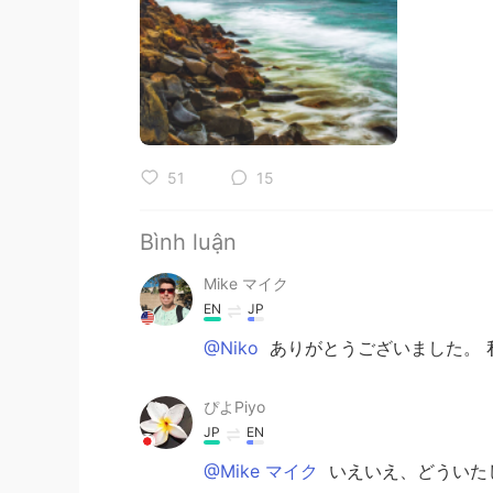
51
15
Bình luận
Mike マイク
EN
JP
@Niko
ありがとうございました。 
ぴよPiyo
JP
EN
@Mike マイク
いえいえ、どういたし