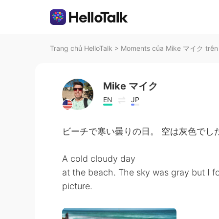
Trang chủ HelloTalk
>
Moments của Mike マイク trên 
Mike マイク
EN
JP
ビーチで寒い曇りの日。 空は灰色でした
A cold cloudy day
at the beach. The sky was gray but I f
picture.