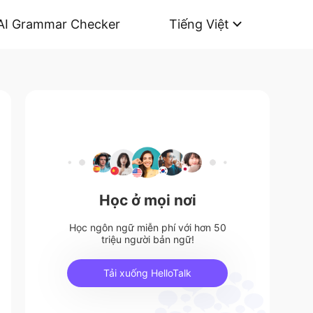
AI Grammar Checker
Tiếng Việt
Học ở mọi nơi
Học ngôn ngữ miễn phí với hơn 50
triệu người bản ngữ!
Tải xuống HelloTalk