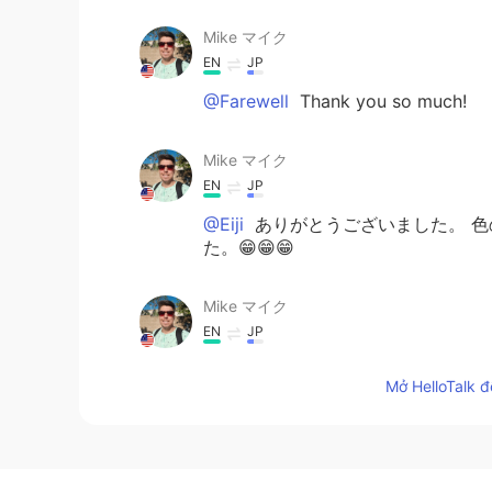
Mike マイク
EN
JP
@Farewell
Thank you so much!
Mike マイク
EN
JP
@Eiji
ありがとうございました。 
た。😁😁😁
Mike マイク
EN
JP
@Lizzie
Thank you. I take my pictu
Mở HelloTalk đ
Megumi
JP
EN