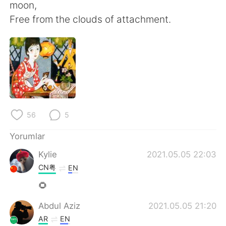
Deutsch
日本語
moon,
Free from the clouds of attachment.
한국어
Русский
ไทย
Indonesia
Italiano
Tiếng Việt
Português
56
5
Yorumlar
Kylie
2021.05.05 22:03
CN粤
EN
🌻
Abdul Aziz
2021.05.05 21:20
AR
EN