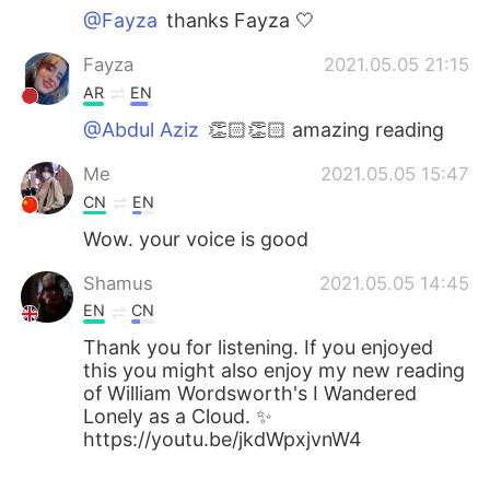
@Fayza
thanks Fayza 🤍
Fayza
2021.05.05 21:15
AR
EN
@Abdul Aziz
👏🏻👏🏻 amazing reading
Me
2021.05.05 15:47
CN
EN
Wow. your voice is good
Shamus
2021.05.05 14:45
EN
CN
Thank you for listening. If you enjoyed
this you might also enjoy my new reading
of William Wordsworth's I Wandered
Lonely as a Cloud. ✨
https://youtu.be/jkdWpxjvnW4