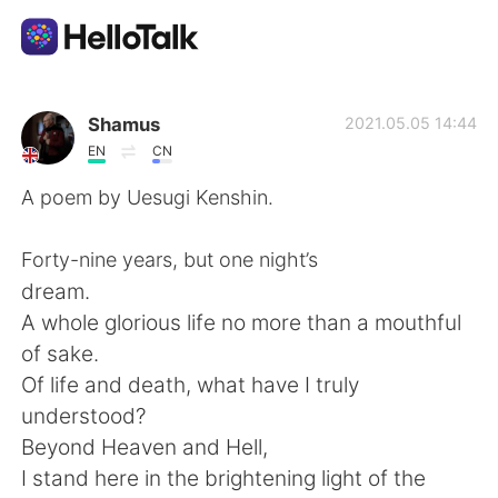
Dil Değişimi Uygulaması
Shamus
2021.05.05 14:44
EN
CN
AI Grammar Checker
A poem by Uesugi Kenshin.
Türkçe
Forty-nine years, but one night’s
dream.
A whole glorious life no more than a mouthful
English
简体中文
of sake.
Of life and death, what have I truly
繁體中文
Español
understood?
Beyond Heaven and Hell,
العربية
Français
I stand here in the brightening light of the