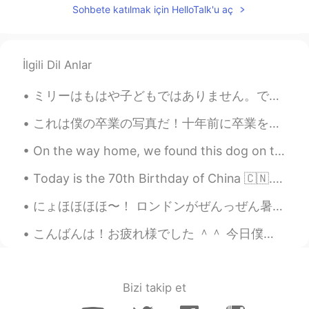
Sohbete katılmak için HelloTalk'u aç
İlgili Dil Anlar
ミリーはもはや子どもではありません。でも彼女はまだ雨が降るのを怖がっていて、普通の雨でもどしゃ降りでも、いつも私の部屋に走ってきて隠れようとします。私の願いはミリーがわたしのように強くなってくれ...
これは僕の卒業の写真だ！十年前に卒業をしたけど、先週にこの写真を取り寄せたばかり！僕はおっちょこちょいだったことを認める😁ついに今朝届けが来ている。写真が好きだけど、この男子のほうが僕より若いて...
On the way home, we found this dog on the side of the road so we decided to keep him 🐾🐾❤💜 家に帰る...
Today is the 70th Birthday of China 🇨🇳. Happy National Day People ❣️. have a great day ☺️ Long li...
にょほほほほ〜！ ロンドンがぜんっぜん暑くないのに アレックスはまたアイスキャンデー作っとるでぇ 今日のお味は 苺ラズベリーとケフィア〜 今回はあんばいよくて美味しかった！ Ohohohooo...
こんばんは！お疲れ様でした ＾＾ 今日僕の新しいを始めました！ また幼稚園で働きます！今回新宿御苑の近くにある幼稚園で働きます！新宿御苑がとても好きなので嬉しいです！＾＾ 今日新しい子供に会いま...
Bizi takip et