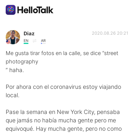
Sprachaustausch-App
Diaz
2020.08.26 20:21
EN
AR
AI Grammar Checker
Me gusta tirar fotos en la calle, se dice “street
photography
Deutsch
” haha.
Por ahora con el coronavirus estoy viajando
English
简体中文
local.
繁體中文
Español
Pase la semana en New York City, pensaba
que jamás no había mucha gente pero me
العربية
Français
equivoqué. Hay mucha gente, pero no como