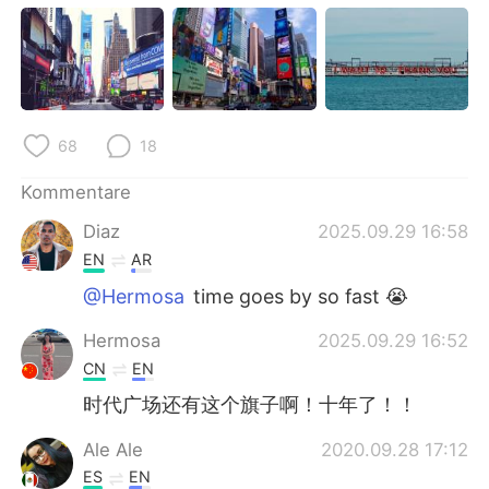
68
18
Kommentare
Diaz
2025.09.29 16:58
EN
AR
@Hermosa
time goes by so fast 😭
Hermosa
2025.09.29 16:52
CN
EN
时代广场还有这个旗子啊！十年了！！
Ale Ale
2020.09.28 17:12
ES
EN