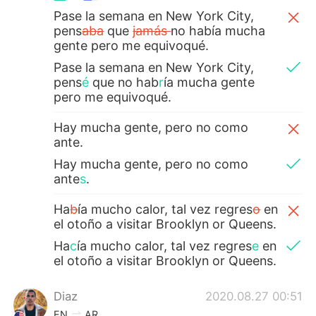
Pase la semana en New York City,
pens
aba
que
jamás
no había mucha
gente pero me equivoqué.
Pase la semana en New York City,
pens
é
que no hab
r
ía mucha gente
pero me equivoqué.
Hay mucha gente, pero no como
ante.
Hay mucha gente, pero no como
ante
s
.
Ha
b
ía mucho calor, tal vez regres
o
en
el otoño a visitar Brooklyn or Queens.
Ha
c
ía mucho calor, tal vez regres
e
en
el otoño a visitar Brooklyn or Queens.
Diaz
2020.08.27 00:51
EN
AR