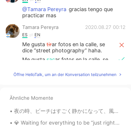
@Tamara Pereyra
gracias tengo que
practicar mas
Tamara Pereyra
2020.08.27 00:12
ES
EN
Me gusta
tir
ar fotos en la calle, se
dice “street photography” haha.
Me gusta
sac
ar fotos en la calle, se
dice “street photography” haha.
Öffne HelloTalk, um an der Konversation teilzunehmen
Por a
hora con el coronavirus estoy
viajando
l
oca
l.
A
hora con el coronavirus estoy
Ähnliche Momente
viajando
p
o
r a
ca
夜の時、ビーチはすごく静かになって、風や波の音だけ聞こえる。🍃🍃 こちらは小さい運動エリアがあります。このところで瞑想や運動することが気持ちいいです。😄 偶然で、近くはNight Clubのエリ...
Pase la semana en New York City,
pensaba que
jamás
no había mucha
💎 Waiting for everything to be “just right” is an ineffective strategy to move closer to your dr...
gente pero me equivoqué.