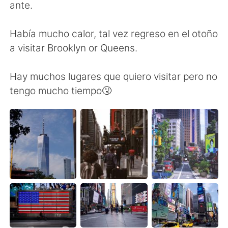
日本語
한국어
ante.
Русский
ไทย
Había mucho calor, tal vez regreso en el otoño
a visitar Brooklyn or Queens.
Indonesia
Italiano
Hay muchos lugares que quiero visitar pero no
Türkçe
Tiếng Việt
tengo mucho tiempo🤧
Português