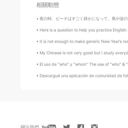
相關動態
Diaz
EN
AR
夜の時、ビーチはすごく静かになって、風や波の音だけ聞こえる。🍃🍃 こちらは小さい運動エ
@Tamara Pereyra
gracias tengo q
Here is a question to help you practice English: I
Tamara Pereyra
It is not enough to make generic New Year’s res
ES
EN
My Chinese is not very good but I study everyd
Me gusta
tir
ar fotos en la calle, s
El uso de "who" y "whom" The use of "who" & "wh
Me gusta
sac
ar fotos en la calle,
Descargué una aplicación de comunidad de foto
Por a
hora con el coronavirus esto
A
hora con el coronavirus estoy v
Pase la semana en New York City
me equivoqué.
Pase la semana en New York City
equivoqué.
關注我們