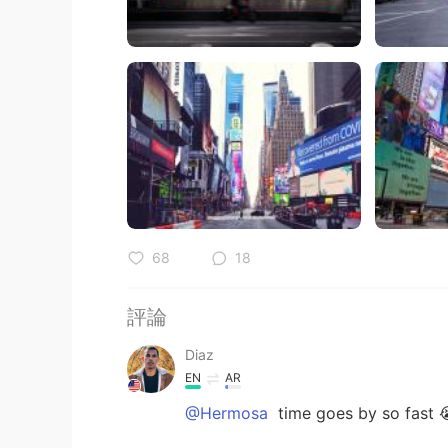
68
18
評論
Diaz
EN
AR
@Hermosa
time goes by so fast 