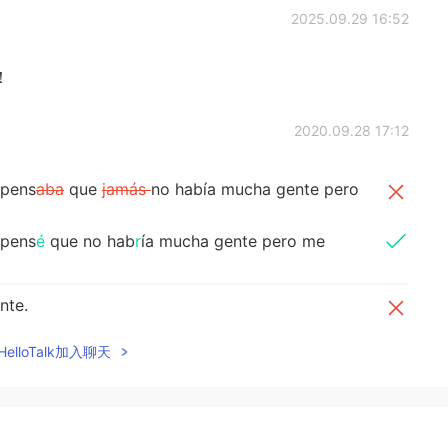
2025.09.29 16:52
！
2020.09.28 17:12
 pens
aba
que
jamás
no había mucha gente pero
 pens
é
que no hab
r
ía mucha gente pero me
nte.
nte
s
.
elloTalk加入聊天
o
en el otoño a visitar Brooklyn or Queens.
en el otoño a visitar Brooklyn or Queens.