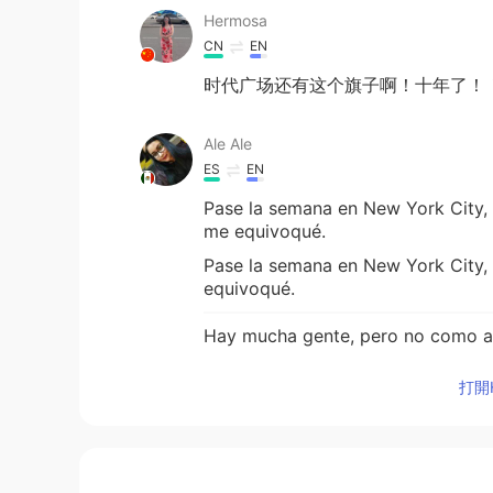
Hermosa
CN
EN
时代广场还有这个旗子啊！十年了！
Ale Ale
ES
EN
Pase la semana en New York City,
me equivoqué.
Pase la semana en New York City,
equivoqué.
Hay mucha gente, pero no como a
Hay mucha gente, pero no como a
打開H
Ha
b
ía mucho calor, tal vez regres
Ha
c
ía mucho calor, tal vez regres
e