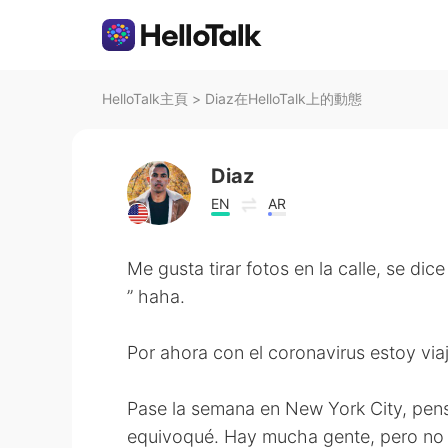
HelloTalk主頁
>
Diaz在HelloTalk上的動態
Diaz
EN
AR
Me gusta tirar fotos en la calle, se di
” haha.
Por ahora con el coronavirus estoy via
Pase la semana en New York City, pe
equivoqué. Hay mucha gente, pero no