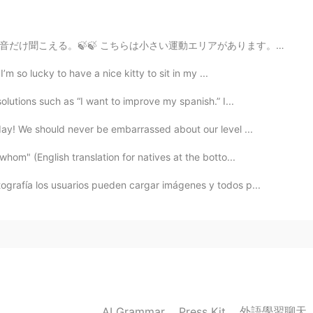
2020.08.27 00:51
リアがあります。このところで瞑想や運動することが気持ちいいです。😄 偶然で、近くはNight Clubのエリ...
ue practicar mas
’m so lucky to have a nice kitty to sit in my ...
2020.08.27 00:12
olutions such as “I want to improve my spanish.” I...
ay! We should never be embarrassed about our level ...
e dice “street photography” haha.
om" (English translation for natives at the botto...
 se dice “street photography” haha.
grafía los usuarios pueden cargar imágenes y todos p...
y viajando
l
oca
l.
iajando
p
o
r a
ca
, pensaba que
jamás
no había mucha gente pero
, pensaba que no había mucha gente pero me
外語學習聊天
AI Grammar
Press Kit