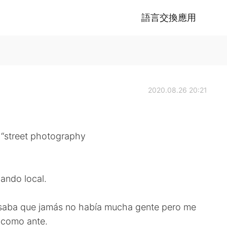
語言交換應用
2020.08.26 20:21
ce “street photography
jando local.
nsaba que jamás no había mucha gente pero me
 como ante.