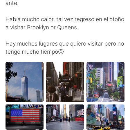
日本語
한국어
ante.
Русский
ไทย
Había mucho calor, tal vez regreso en el otoño
a visitar Brooklyn or Queens.
Indonesia
Italiano
Hay muchos lugares que quiero visitar pero no
Türkçe
Tiếng Việt
tengo mucho tiempo🤧
Português