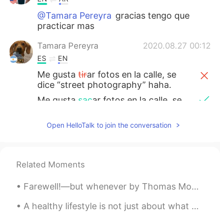
@Tamara Pereyra
gracias tengo que
practicar mas
Tamara Pereyra
2020.08.27 00:12
ES
EN
Me gusta
tir
ar fotos en la calle, se
dice “street photography” haha.
Me gusta
sac
ar fotos en la calle, se
dice “street photography” haha.
Open HelloTalk to join the conversation
Por a
hora con el coronavirus estoy
viajando
l
oca
l.
A
hora con el coronavirus estoy
Related Moments
viajando
p
o
r a
ca
Farewell!—but whenever by Thomas Moore. FAREWELL!—but whenever you welcome the hour That awakens...
Pase la semana en New York City,
pensaba que
jamás
no había mucha
A healthy lifestyle is not just about what you eat. It is also what you consume emotionally, ment...
gente pero me equivoqué.