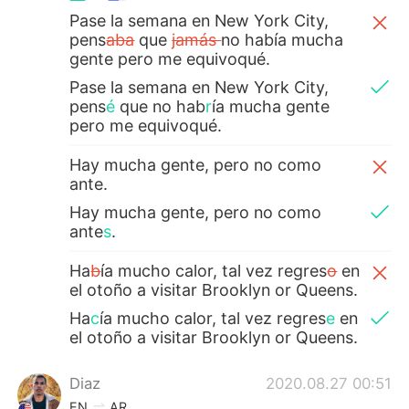
Pase la semana en New York City,
pens
aba
que
jamás
no había mucha
gente pero me equivoqué.
Pase la semana en New York City,
pens
é
que no hab
r
ía mucha gente
pero me equivoqué.
Hay mucha gente, pero no como
ante.
Hay mucha gente, pero no como
ante
s
.
Ha
b
ía mucho calor, tal vez regres
o
en
el otoño a visitar Brooklyn or Queens.
Ha
c
ía mucho calor, tal vez regres
e
en
el otoño a visitar Brooklyn or Queens.
Diaz
2020.08.27 00:51
EN
AR