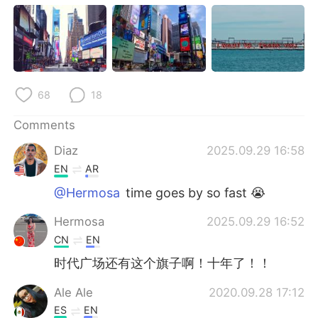
68
18
Comments
Diaz
2025.09.29 16:58
EN
AR
@Hermosa
time goes by so fast 😭
Hermosa
2025.09.29 16:52
CN
EN
时代广场还有这个旗子啊！十年了！！
Ale Ale
2020.09.28 17:12
ES
EN