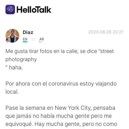
Language Exchange App
Diaz
2020.08.26 20:21
EN
AR
AI Grammar Checker
Me gusta tirar fotos en la calle, se dice “street
photography
English
” haha.
Por ahora con el coronavirus estoy viajando
简体中文
繁體中文
local.
Español
العربية
Pase la semana en New York City, pensaba
que jamás no había mucha gente pero me
Français
Deutsch
equivoqué. Hay mucha gente, pero no como