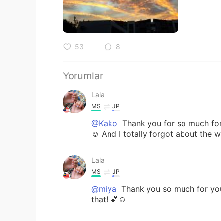
53
8
Yorumlar
Lala
MS
JP
@Kako
Thank you for so much for 
☺️ And I totally forgot about th
Lala
MS
JP
@miya
Thank you so much for your
that! 💕☺️