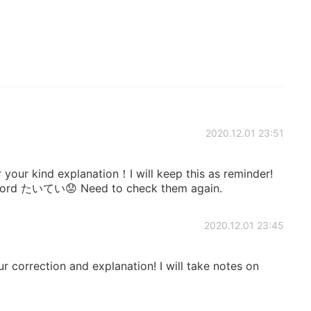
2020.12.01 23:51
your kind explanation！I will keep this as reminder!
e word たいてい😟 Need to check them again.
2020.12.01 23:45
 correction and explanation! I will take notes on