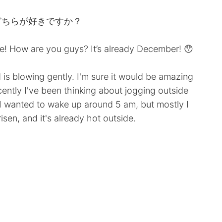
どちらが好きですか？
ere! How are you guys? It’s already December! 😯
 is blowing gently. I'm sure it would be amazing
cently I've been thinking about jogging outside
 I wanted to wake up around 5 am, but mostly I
sen, and it's already hot outside.