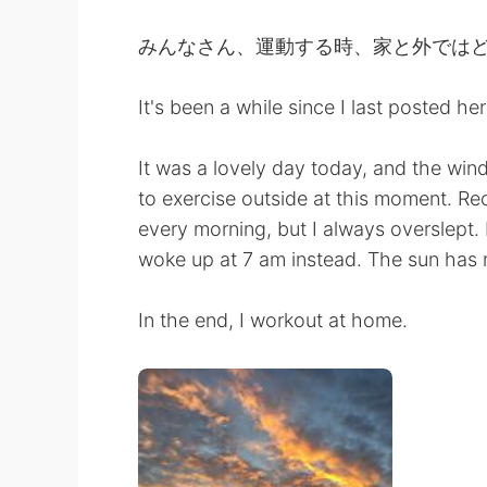
みんなさん、運動する時、家と外では
It's been a while since I last posted h
It was a lovely day today, and the wind
to exercise outside at this moment. Re
every morning, but I always overslept.
woke up at 7 am instead. The sun has ri
In the end, I workout at home.