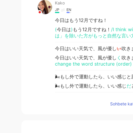
Kako
JP
EN
今日はもう12月ですね！
(
今日は
)
もう12月ですね！
/I think
は」を除いた方がもっと自然な言い方
今日はいい天気で、風が優し
い
吹き
今日はいい天気で、風が優し
く
吹き
change the word structure (o
🌬もし外で運動したら、いい感じと
🌬もし外で運動したら、いい感じ
だ
私は最近毎朝ジョギングをしたいけ
Sohbete kat
私は最近毎朝ジョギングをしたいけ
🤣 5時頃起きたいが
、ほとん
ど7時
🤣 5時頃起きたいが
(け
ど
)、たいて