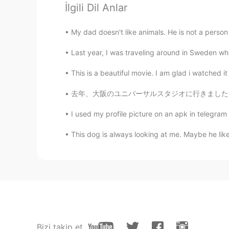
たいていinstead of ほとんど. Probably, 
İlgili Dil Anlar
meaning is written ほとんどat first.
find たいてい.
My dad doesn't like animals. He is not a person 
太陽はもうの
ば
て、そ
の時
暑くな
り
Last year, I was traveling around in Sweden whil
太陽はもうの
ぼっ
て、そ
と(outside
This is a beautiful movie. I am glad i watched it
🌤 結局は家
に
運動しました。
去年、大阪のユニバーサルスタジオに行きました。🎢🎡I wore Harry Potte
🌤 結局は家
で
運動しました。
I used my profile picture on an apk in telegram t
This dog is always looking at me. Maybe he lik
miya
JP
EN
今日はもう12月ですね！
(
今日は
)
もう12月ですね！
You can 
natural because you used 今日は n
今日はいい天気で、風が優しい吹き
Bizi takip et
今日はいい天気で、風が優し
く吹
い