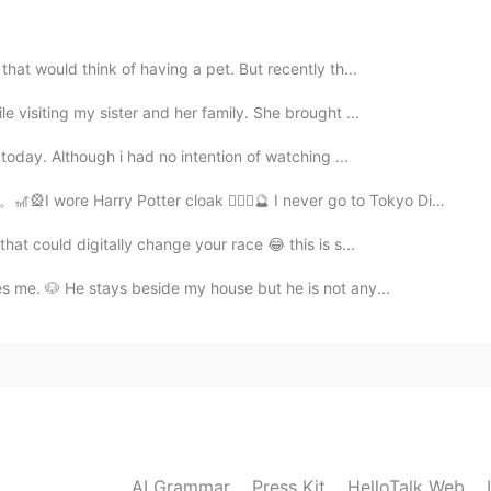
when you look up this word in dictionary, its
 However, looking down the meaning list, you can
that would think of having a pet. But recently th...
ま
した
。
e visiting my sister and her family. She brought ...
)は、すでに(already)
暑くな
ってい
ま
す
。
 today. Although i had no intention of watching ...
r cloak 🧙🏻‍♀️🔮 I never go to Tokyo Disneyland even th...
hat could digitally change your race 😂 this is s...
es me. 🐶 He stays beside my house but he is not any...
2020.12.01 14:55
say this without 「今日は」It's sounds more
ext sentence, too.
ました！
AI Grammar
Press Kit
HelloTalk Web
ていました！(
吹きました！
)