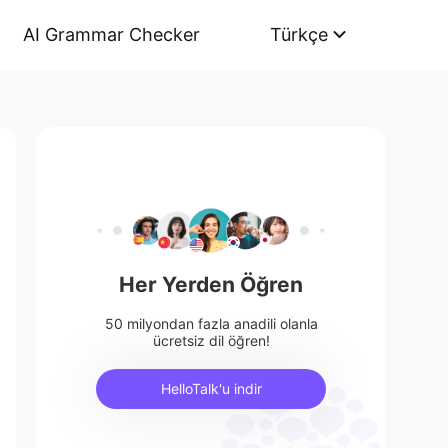
AI Grammar Checker
Türkçe
Her Yerden Öğren
50 milyondan fazla anadili olanla
ücretsiz dil öğren!
HelloTalk'u indir