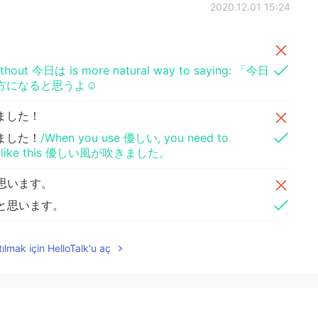
2020.12.01 15:24
 without 今日は is more natural way to saying: 「今日
になると思うよ☺️
ました！
ました！
/When you use 優しい, you need to
rder) like this 優しい風が吹きました。
思います。
と思います。
ど、いつも寝坊していま
した
。
ılmak için HelloTalk'u aç
ど、いつも寝坊して
しま
いま
す
。
に起きます。
い
7時に起きます。
/ in this context case, I would say