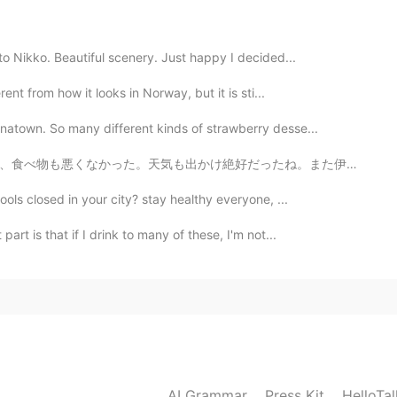
to Nikko. Beautiful scenery. Just happy I decided...
rent from how it looks in Norway, but it is sti...
楽しむ！
natown. So many different kinds of strawberry desse...
います。
ワーホリを楽しむ
つもりです
！
ったね。また伊豆に行って遊びたいなあ。下田とか、白浜ビーチとか 残念ながら明日は仕事。。でもすぐ4連休が...
を始め
る
。
ools closed in your city? stay healthy everyone, ...
ロローグ
を
紡ぎ
始め
ます
。
rt is that if I drink to many of these, I'm not...
2019.07.30 15:56
kyo! Have a safe trip.😊✨
2019.07.30 15:40
AI Grammar
Press Kit
HelloTa