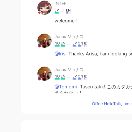
INTER
JP
EN
welcome！
Jonas ジョナス
NO
EN
JP
CN
ID
@Iris
Thanks Arisa, I am looking s
Jonas ジョナス
NO
EN
JP
CN
ID
@Tomomi
Tusen takk! こ
えられない！
Öffne HelloTalk, um 
marei.yamada
JP
CN
仕事
の
最後の日だった。