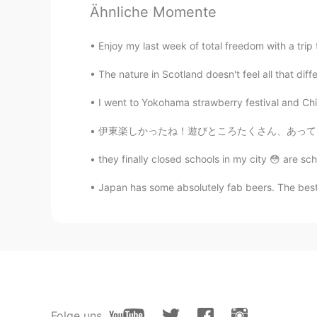
仕事
が
最後の日だった。
Ähnliche Momente
将来
、皆頑張ってください。
Enjoy my last week of total freedom with a trip 
これからも
、皆頑張ってください。
The nature in Scotland doesn't feel all that diffe
さて、明日日本
へ
迎えてワーホリを
I went to Yokohama strawberry festival and Chi
さて、明日
から、
日本
行きを
迎えて
伊東楽しかったね！遊びところたくさん、あって、食べ物も悪くなかった。天気も出かけ絶好だ
これから
ページをめ
ぐ
って
新しい章
they finally closed schools in my city 😳 are sch
新しい人生の
ページをめ
く
って
、プ
Japan has some absolutely fab beers. The best pa
Iris
JP
EN
おつかれさまでした！そしてWelcome to To
Tomomi
JP
EN
Folge uns