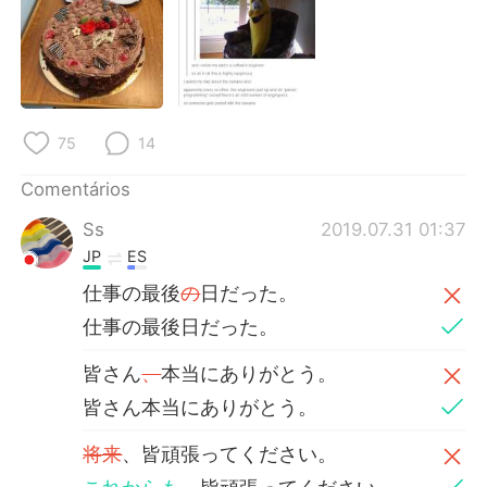
Deutsch
日本語
한국어
Русский
ไทย
Indonesia
75
14
Italiano
Türkçe
Comentários
Tiếng Việt
Ss
2019.07.31 01:37
JP
ES
仕事の最後
の
日だった。
仕事の最後日だった。
皆さん
、
本当にありがとう。
皆さん本当にありがとう。
将来
、皆頑張ってください。