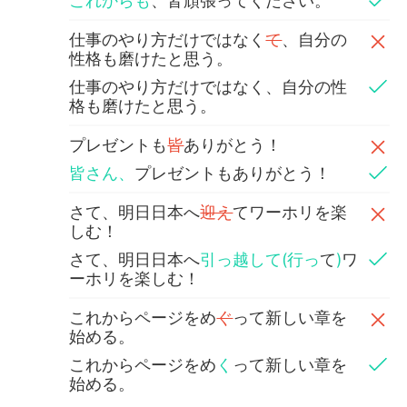
これからも
、皆頑張ってください。
仕事のやり方だけではなく
て
、自分の
性格も磨けたと思う。
仕事のやり方だけではなく、自分の性
格も磨けたと思う。
プレゼントも
皆
ありがとう！
皆さん、
プレゼントもありがとう！
さて、明日日本へ
迎え
てワーホリを楽
しむ！
さて、明日日本へ
引っ越して(行っ
て
)
ワ
ーホリを楽しむ！
これからページをめ
ぐ
って新しい章を
始める。
これからページをめ
く
って新しい章を
始める。