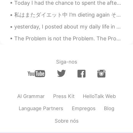
Today I had the chance to spent the afternoon with a few friends and I was happy to also spend so...
仕事
が
最後の日だった。
私はまたダイエット中 I’m dieting again そして筋トレもしてるので、食べ物を厳しくて選べなきゃ And I’m also weight training, so I have ...
将来
、皆頑張ってください。
yesterday, I posted about my daily life in America as an Asian-American so here’s some food I eat...
これからも
、皆頑張ってください。
The Problem is not the Problem. The Problem is that you let the Problem consume your mind. Capri...
さて、明日日本
へ
迎えてワーホリを楽
しむ！
さて、明日
から、
日本
行きを
迎えて
い
Siga-nos
ます。
ワーホリを楽しむ
つもりです
！
これから
ページをめ
ぐ
って
新しい章
を
始め
る
。
新しい人生の
ページをめ
く
って
、プロ
AI Grammar
Press Kit
HelloTalk Web
ローグ
を
紡ぎ
始め
ます
。
Language Partners
Empregos
Blog
Iris
2019.07.30 15:56
Sobre nós
JP
EN
おつかれさまでした！そしてWelcome to