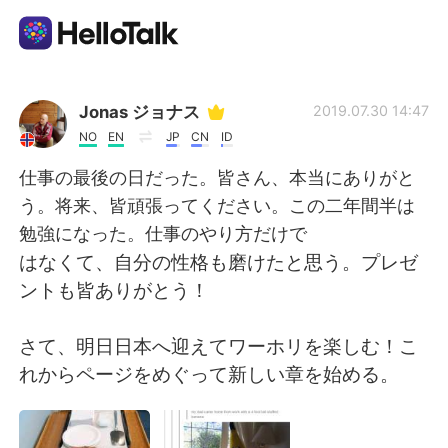
Aplicativo de troca de idioma
Jonas ジョナス
2019.07.30 14:47
NO
EN
JP
CN
ID
AI Grammar Checker
仕事の最後の日だった。皆さん、本当にありがと
う。将来、皆頑張ってください。この二年間半は
Português
勉強になった。仕事のやり方だけで
はなくて、自分の性格も磨けたと思う。プレゼ
ントも皆ありがとう！
English
简体中文
さて、明日日本へ迎えてワーホリを楽しむ！こ
繁體中文
Español
れからページをめぐって新しい章を始める。
العربية
Français