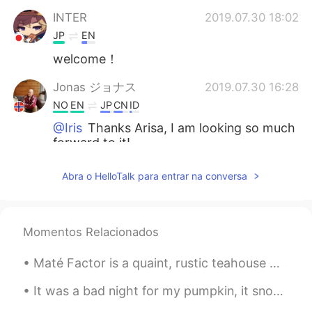
INTER
2019.07.30 18:02
JP
EN
welcome！
Jonas ジョナス
2019.07.30 16:28
NO
EN
JP
CN
ID
@Iris
Thanks Arisa, I am looking so much
forward to it!
Jonas ジョナス
2019.07.30 16:27
Abra o HelloTalk para entrar na conversa
NO
EN
JP
CN
ID
@Tomomi
Tusen takk! このカタカナのこ
とばを見るだけで頭が痛くなる。書き方絶
Momentos Relacionados
対に覚えられない！
Maté Factor is a quaint, rustic teahouse with a patio featuring Yerba mate beverages, sandwiches ...
marei.yamada
2019.07.30 15:58
JP
CN
It was a bad night for my pumpkin, it snowed a little, then I think 🦝 racoons came and ate his fa...
仕事
の
最後の日だった。