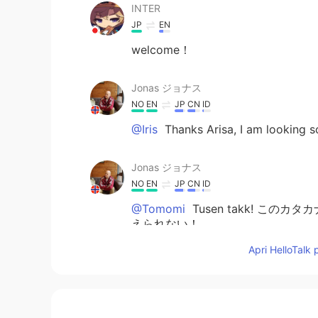
INTER
JP
EN
welcome！
Jonas ジョナス
NO
EN
JP
CN
ID
@Iris
Thanks Arisa, I am looking s
Jonas ジョナス
NO
EN
JP
CN
ID
@Tomomi
Tusen takk! こ
えられない！
Apri HelloTalk 
marei.yamada
JP
CN
仕事
の
最後の日だった。