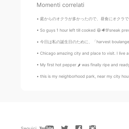
仕事
が
最後の日だった。
Momenti correlati
将来
、皆頑張ってください。
庭からのオクラが多かったので、昼食にオクラで何か作りたかった There was a l
これからも
、皆頑張ってください。
So guys 1 hour left till cooked 😆🥩💯sneak pr
さて、明日日本
へ
迎えてワーホリを
今日は私の誕生日のために、「harvest boulangerie patisserie
さて、明日
から、
日本
行きを
迎えて
Chicago amazing city and place to visit. I liv
これから
ページをめ
ぐ
って
新しい章
My first hot pepper 🌶 was finally ripe and read
新しい人生の
ページをめ
く
って
、プ
this is my neighborhood park, near my city hous
Iris
JP
EN
おつかれさまでした！そしてWelcome to To
Tomomi
JP
EN
Seguici