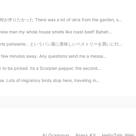
ot of okra from the garden, so for lunch I wanted to ...
eview man my whole house smells like roast beef! Bahah...
楽しむ！
」というパン屋に美味しいペストリーを買いに行きました。❤ そのパン屋で日本人が働いているので、私は日本語の...
います。
ワーホリを楽しむ
つもりです
！
e a few minutes away. Any questions send me a messa...
を始め
る
。
y to be picked. Its a Scorpian pepper, the second...
ロローグ
を
紡ぎ
始め
ます
。
e. Lots of migratory birds stop here, traveling m...
2019.07.30 15:56
kyo! Have a safe trip.😊✨
2019.07.30 15:40
AI Grammar
Press Kit
HelloTalk Web