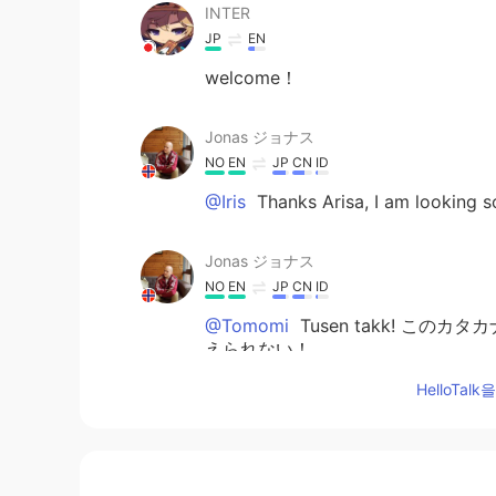
INTER
JP
EN
welcome！
Jonas ジョナス
NO
EN
JP
CN
ID
@Iris
Thanks Arisa, I am looking s
Jonas ジョナス
NO
EN
JP
CN
ID
@Tomomi
Tusen takk! こ
えられない！
HelloTa
marei.yamada
JP
CN
仕事
の
最後の日だった。