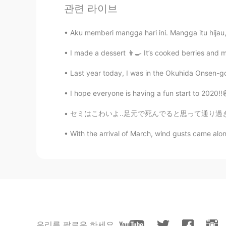
仕事
が
最後の日だった。
관련 라이브
将来
、皆頑張ってください。
Aku memberi mangga hari ini. Mangga itu hijau,
これからも
、皆頑張ってください。
I made a dessert 👨‍🍳 It’s cooked berries and 
さて、明日日本
へ
迎えてワーホリを
Last year today, I was in the Okuhida Onsen-go 
さて、明日
から、
日本
行きを
迎えて
I hope everyone is having a fun start to 2020!!
これから
ページをめ
ぐ
って
新しい章
セミはこわいよ..足元で死んでると思って通り過ぎようとすると急に暴れ出すからね... 
新しい人生の
ページをめ
く
って
、プ
With the arrival of March, wind gusts came along 
Iris
JP
EN
おつかれさまでした！そしてWelcome to To
Tomomi
JP
EN
우리를 팔로우 하세요