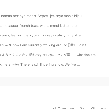
 namun rasanya manis. Seperti jenisnya masih hijau ...
maple sauce, french toast with almond butter, crea...
楽しむ！
area, leaving the Ryokan Kazeya satisfyingly after...
います。
ワーホリを楽しむ
つもりです
！
😄✨🌸🌟 how I am currently walking around✌️🧟✨ I am t...
を始め
る
。
セミが嫌い.. Cicadas are disturbing. They often seem dead ...
ロローグ
を
紡ぎ
始め
ます
。
here. 💨🌬 There is still lingering snow. We live ...
2019.07.30 15:56
kyo! Have a safe trip.😊✨
2019.07.30 15:40
Hell
AI Grammar
Press Kit