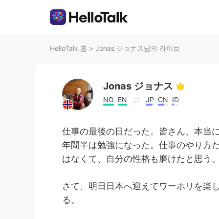
HelloTalk 홈
>
Jonas ジョナス님의 라이브
Jonas ジョナス
NO
EN
JP
CN
ID
仕事の最後の日だった。皆さん、本当
年間半は勉強になった。仕事のやり方
はなくて、自分の性格も磨けたと思う
さて、明日日本へ迎えてワーホリを楽
る。