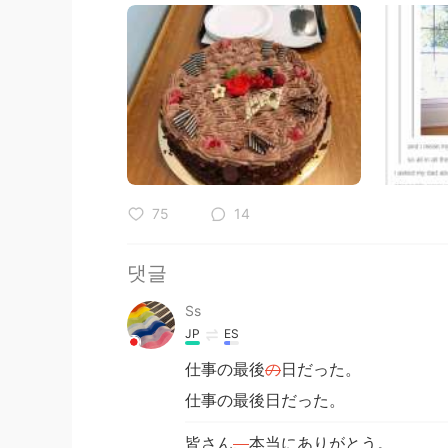
75
14
댓글
Ss
JP
ES
仕事の最後
の
日だった。
仕事の最後日だった。
皆さん
、
本当にありがとう。