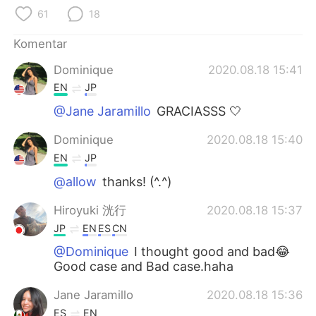
Deutsch
日本語
61
18
한국어
Русский
Komentar
Dominique
2020.08.18 15:41
ไทย
Italiano
EN
JP
Türkçe
Tiếng Việt
@Jane Jaramillo
GRACIASSS 🤍
Dominique
2020.08.18 15:40
Português
EN
JP
@allow
thanks! (^.^)
Hiroyuki 洸行
2020.08.18 15:37
JP
EN
ES
CN
@Dominique
I thought good and bad😂
Good case and Bad case.haha
Jane Jaramillo
2020.08.18 15:36
ES
EN