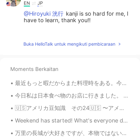
EN
JP
@Hiroyuki 洸行
kanji is so hard for me, I
have to learn, thank you!!
Yusuke Sako
2020.08.18 15:27
JP
EN
Buka HelloTalk untuk mengikuti pembicaraan
行きたい！
Dominique
2020.08.18 15:26
Moments Berkaitan
EN
JP
@Ryuji
yes they are very peaceful :)
最近もっと暇だからまた料理時をある。今夜のご飯は花野菜と鶏肉とチーズとほうれん草のキャセロールを作った。 I finally have nore time recently to cook, ...
Dominique
2020.08.18 15:25
今日私は日本食べ物のお店に行きました。 たけのこの里ときのこの山を探しました。私は両方を食べてみたいです! たけのこの里だけがありました! きのこの山ははなくなった. 今アメリカ人がどち...
EN
JP
🇺🇸アメリカ豆知識 その24🇺🇸 〜アメリカの大学受験について🎓〜 アメリカ人が大学に入るのに必要な書類は ・センター試験(何度でも送信可) ・高校卒業証書 ・Common Applicat...
@Souta
ありがとう！！
Weekend has started! What's everyone doing? Do you have plans? I'm finally getting my weekends fr...
Dominique
2020.08.18 15:25
万里の長城が大好きですが、本物ではないです。多くの観光スポットは80年代に再建されたんです。しかし、「野长城」と言う部分は古代から残っている建築です。私は2年間北京に住んでいて、4回万里の長城に...
EN
JP