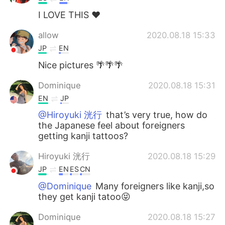
I LOVE THIS ❤️
allow
2020.08.18 15:33
JP
EN
Nice pictures 🌴🌴🌴
Dominique
2020.08.18 15:31
EN
JP
@Hiroyuki 洸行
that’s very true, how do
the Japanese feel about foreigners
getting kanji tattoos?
Hiroyuki 洸行
2020.08.18 15:29
JP
EN
ES
CN
@Dominique
Many foreigners like kanji,so
they get kanji tatoo😝
Dominique
2020.08.18 15:27