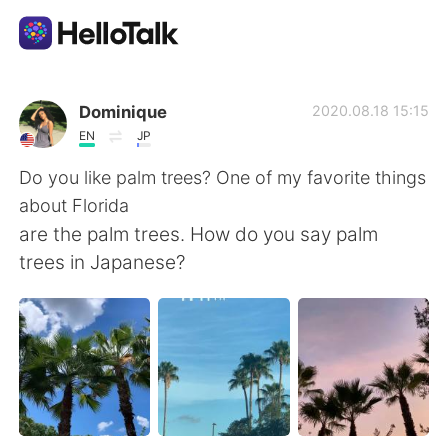
Aplikasi Pertukaran Bahasa
Dominique
2020.08.18 15:15
EN
JP
AI Grammar Checker
Do you like palm trees? One of my favorite things
about Florida
Indonesia
are the palm trees. How do you say palm
trees in Japanese?
English
简体中文
繁體中文
Español
العربية
Français