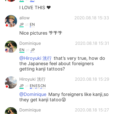
I LOVE THIS ❤️
allow
2020.08.18 15:33
JP
EN
Nice pictures 🌴🌴🌴
Dominique
2020.08.18 15:31
EN
JP
@Hiroyuki 洸行
that’s very true, how do
the Japanese feel about foreigners
getting kanji tattoos?
Hiroyuki 洸行
2020.08.18 15:29
JP
EN
ES
CN
@Dominique
Many foreigners like kanji,so
they get kanji tatoo😝
Dominique
2020.08.18 15:27