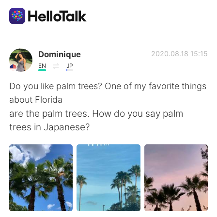
언어 교환 앱
Dominique
2020.08.18 15:15
EN
JP
AI Grammar Checker
Do you like palm trees? One of my favorite things
about Florida
한국어
are the palm trees. How do you say palm
trees in Japanese?
English
简体中文
繁體中文
Español
العربية
Français