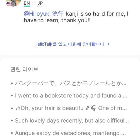
EN
JP
@Hiroyuki 洸行
kanji is so hard for me, I
have to learn, thank you!!
Yusuke Sako
2020.08.18 15:27
JP
EN
HelloTalk을 열고 대화에 참여합니다
行きたい！
Dominique
2020.08.18 15:26
관련 라이브
EN
JP
@Ryuji
yes they are very peaceful :)
バンクーバーで、バスとかモノレールとか乗ったら知らない人がよく声かける、いきなり会話する。ふつうの優しい人ならぜんぜんいいけど、ダウンタウンで酔っぱらいとか薬やってる人とかに声かけられたら話した...
Dominique
2020.08.18 15:25
I went to a bookstore today and found a new manga! The artwork is very beautiful, it is what cau...
EN
JP
🎶Oh, your hair is beautiful🎵🎧 One of my favorite bands as a teenager was “Blondie”... and I stil...
@Souta
ありがとう！！
Such lovely days recently, but also difficult times ahead. このような素敵な日は最近だけでなく、困難な時代が先にあります。 Times...
Dominique
2020.08.18 15:25
Aunque estoy de vacaciones, mantengo mi compromiso con el gimnasio. Necesito mantener mi físico ...
EN
JP