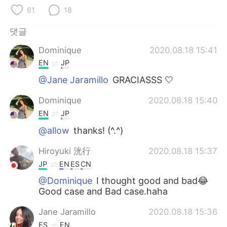
Deutsch
日本語
61
18
Русский
ไทย
댓글
Dominique
2020.08.18 15:41
Indonesia
Italiano
EN
JP
Türkçe
Tiếng Việt
@Jane Jaramillo
GRACIASSS 🤍
Dominique
2020.08.18 15:40
Português
EN
JP
@allow
thanks! (^.^)
Hiroyuki 洸行
2020.08.18 15:37
JP
EN
ES
CN
@Dominique
I thought good and bad😂
Good case and Bad case.haha
Jane Jaramillo
2020.08.18 15:36
ES
EN