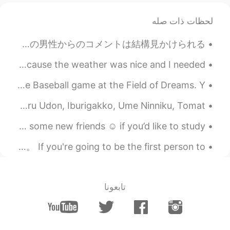
لحظات ذات صله
外国人の投稿を読むとき、他の外国人からのコメントが全くなくて（日本人だけしかコメントしない、それは普通)、でも日本人の投稿を読んでみると、特に女性の、日本人の男性からのコメントは結構見かけられる...
I decided to take a walk around my neighborhood today because the weather was nice and I needed ...
My home state of Iowa hosted it’s first ever Major League Baseball game at the Field of Dreams. Y...
katei ryori ha youru gohan wo oishikatta. Tamagoyaki, Zaru Udon, Iburigakko, Ume Ninniku, Tomat...
Heya 😝 I hope you’re all doing well. I’d like to make some new friends ☺️ if you’d like to study ...
お先に連絡するなら、質問をされるばっかりしないで下さい。👋🏻だけを送って質問を答えたりしかしないのは面倒臭い。 If you're going to be the first person to...
تابعونا