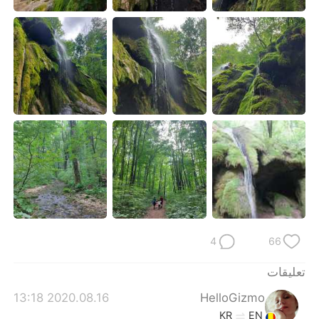
日本語
한국어
Русский
ไทย
Indonesia
Italiano
Türkçe
Tiếng Việt
Português
4
66
تعليقات
2020.08.16 13:18
HelloGizmo
KR
EN