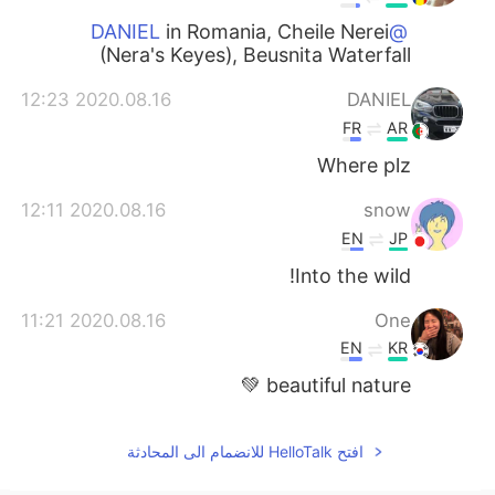
in Romania, Cheile Nerei
@DANIEL
(Nera's Keyes), Beusnita Waterfall
2020.08.16 12:23
DANIEL
FR
AR
Where plz
2020.08.16 12:11
snow
EN
JP
Into the wild!
2020.08.16 11:21
One
EN
KR
beautiful nature 💚
افتح HelloTalk للانضمام الى المحادثة