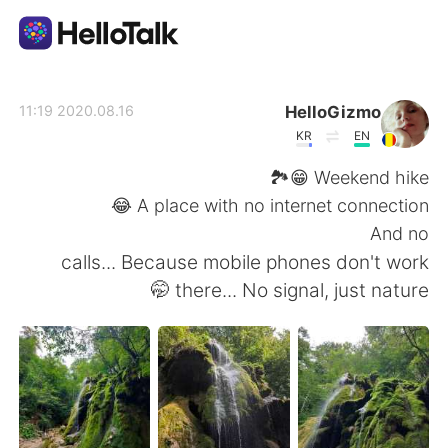
تطبيق تبادل اللغة
HelloGizmo
2020.08.16 11:19
KR
EN
AI Grammar Checker
Weekend hike 😁🏞️
A place with no internet connection 😂
العربية
And no
calls... Because mobile phones don't work
there... No signal, just nature 🤭
English
简体中文
繁體中文
Español
Français
Deutsch