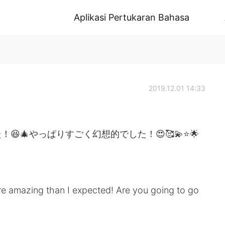
Aplikasi Pertukaran Bahasa
2019.12.01 14:33
🎄やっぱりすごく幻想的でした！😍🥰💫⭐️🌟
re amazing than I expected! Are you going to go