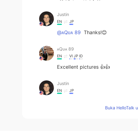
Justin
EN
JP
@ᴀQᴜᴀ 89
Thanks!😊
ᴀQᴜᴀ 89
EN
VI
JP
ID
Excellent pictures 👍👍
Justin
EN
JP
@tOmO.
寒くても、1回だけ行った
Buka HelloTalk 
tOmO.
JP
EN
でも、ここまで凝ったイルミネーシ