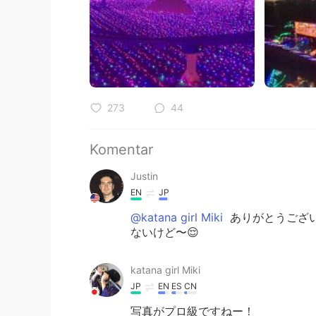
273
44
Komentar
Justin
EN
JP
@katana girl Miki
ありがとうござい
ないけど〜😌
katana girl Miki
JP
EN
ES
CN
写真がプロ級ですねー！