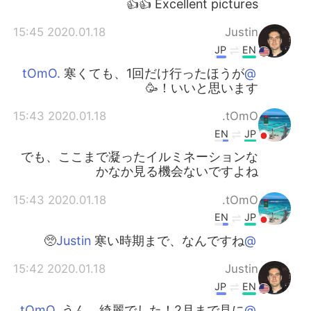
Excellent pictures 👍👍
2020.01.18 15:45
Justin
JP
EN
寒くても、1回だけ行ったほうが
@tOmO.
いいと思います！🥳
2020.01.18 15:43
tOmO.
EN
JP
でも、ここまで凝ったイルミネーションな
かなか見る機会ないですよね
2020.01.18 15:43
tOmO.
EN
JP
寒い時期まで、なんですね🥺
@Justin
2020.01.18 15:42
Justin
JP
EN
うん、綺麗でした！2月まで見に
@tOmO.