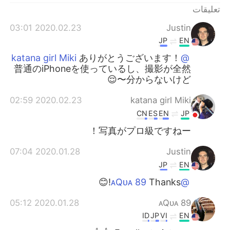
تعليقات
2020.02.23 03:01
Justin
JP
EN
ありがとうございます！
@katana girl Miki
普通のiPhoneを使っているし、撮影が全然
分からないけど〜😌
2020.02.23 02:59
katana girl Miki
CN
ES
EN
JP
写真がプロ級ですねー！
2020.01.28 07:04
Justin
JP
EN
Thanks!😊
@ᴀQᴜᴀ 89
2020.01.28 05:12
ᴀQᴜᴀ 89
ID
JP
VI
EN