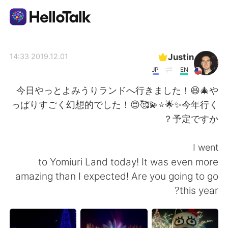
تطبيق تبادل اللغة
Justin
2019.12.01 14:33
JP
EN
AI Grammar Checker
今日やっとよみうりランドへ行きました！😆🎄や
っぱりすごく幻想的でした！😍🥰💫⭐️🌟✨今年行く
العربية
予定ですか？
I went
English
简体中文
to Yomiuri Land today! It was even more
amazing than I expected! Are you going to go
繁體中文
Español
this year?
Français
Deutsch