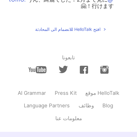
行けます！🤗
2020.01.18 15:37
tOmO.
EN
JP
افتح HelloTalk للانضمام الى المحادثة
うわぁすごい綺麗ですね！
2020.01.11 13:03
K_ayna
EN
JP
تابعونا
Awesome !!!
2019.12.31 16:44
Justin
JP
EN
AI Grammar
Press Kit
موقع HelloTalk
It’s open until February. You can
@Sunny
still go! 🥳
Language Partners
وظائف
Blog
2019.12.31 16:41
Sunny
معلومات عنا
EN
JP
Wao! What a beautiful ! I'm dying to