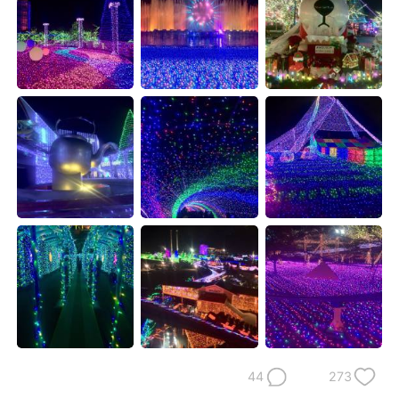
日本語
한국어
Русский
ไทย
Indonesia
Italiano
Türkçe
Tiếng Việt
Português
44
273