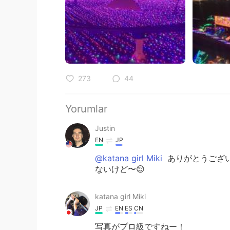
273
44
Yorumlar
Justin
EN
JP
@katana girl Miki
ありがとうござい
ないけど〜😌
katana girl Miki
JP
EN
ES
CN
写真がプロ級ですねー！