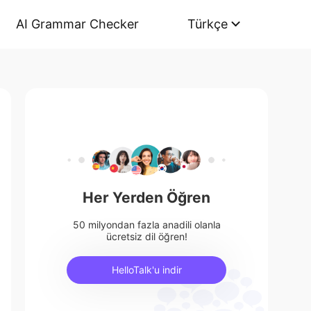
AI Grammar Checker
Türkçe
Her Yerden Öğren
50 milyondan fazla anadili olanla
ücretsiz dil öğren!
HelloTalk'u indir