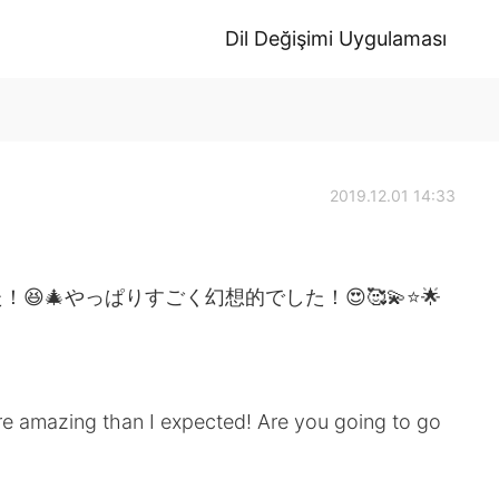
Dil Değişimi Uygulaması
2019.12.01 14:33
🎄やっぱりすごく幻想的でした！😍🥰💫⭐️🌟
re amazing than I expected! Are you going to go