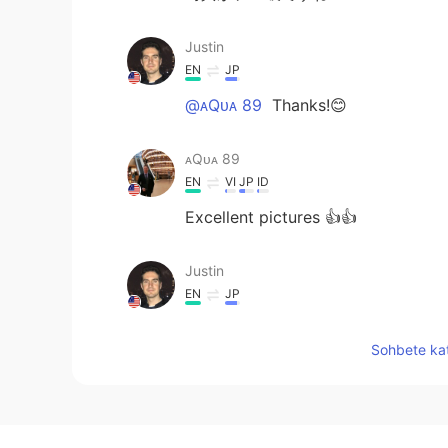
Justin
EN
JP
@ᴀQᴜᴀ 89
Thanks!😊
ᴀQᴜᴀ 89
EN
VI
JP
ID
Excellent pictures 👍👍
Justin
EN
JP
@tOmO.
寒くても、1回だけ行った
Sohbete kat
tOmO.
JP
EN
でも、ここまで凝ったイルミネーシ