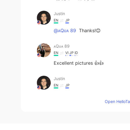
Justin
EN
JP
@ᴀQᴜᴀ 89
Thanks!😊
ᴀQᴜᴀ 89
EN
VI
JP
ID
Excellent pictures 👍👍
Justin
EN
JP
@tOmO.
寒くても、1回だけ行った
Open HelloTal
tOmO.
JP
EN
でも、ここまで凝ったイルミネーシ