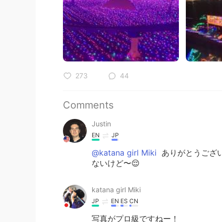
273
44
Comments
Justin
EN
JP
@katana girl Miki
ありがとうござい
ないけど〜😌
katana girl Miki
JP
EN
ES
CN
写真がプロ級ですねー！