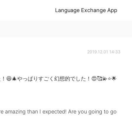
Language Exchange App
2019.12.01 14:33
🎄やっぱりすごく幻想的でした！😍🥰💫⭐️🌟
re amazing than I expected! Are you going to go