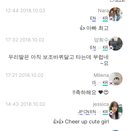
تعليقات
日本語
한국어
2018.10.03 12:44
Nara
Русский
ไทย
EN
KR
아빠 최고 👍
Indonesia
Italiano
2018.10.02 17:32
양희수
Türkçe
Tiếng Việt
EN
KR
우리딸은 아직 보조바퀴달고 타는데 부럽네
Português
요~
2018.10.02 17:21
Milena
IS
KR
😍❤ 축하해요!!
2018.10.02 14:43
jessica
JP
CN
EN
KR
Cheer up cute girl 👍👍