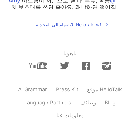
아드님이 처음으로 탈 때 무릎, 팔꿈
@Amy
치 보호대를 쓰면 좋아요. 왜냐하면 떨어질
두려움이 없게 하고 자신감이 있게 할 거예
요. Good luck!
افتح HelloTalk للانضمام الى المحادثة
2018.10.02 11:35
Big mama
EN
KR
My daughter also took off the serving
تابعونا
wheels! Congratulations:)
2018.10.02 11:30
Umberry
EN
KR
And please say to congrats to her :)
AI Grammar
Press Kit
موقع HelloTalk
2018.10.02 11:30
Umberry
Language Partners
وظائف
Blog
EN
KR
معلومات عنا
Nice picture!
2018.10.02 11:30
Amy