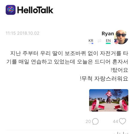
تطبيق تبادل اللغة
Ryan
2018.10.02 11:15
KR
EN
AI Grammar Checker
지난 주부터 우리 딸이 보조바퀴 없이 자전거를 타
기를 매일 연습하고 있었는데 오늘은 드디어 혼자서
العربية
탔어요!
무척 자랑스러워요!
English
简体中文
繁體中文
Español
Français
Deutsch
20
44