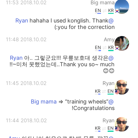
2018.10.02 11:53
Big mama
EN
KR
hahaha I used konglish. Thank
@Ryan
you for the correction:)
2018.10.02 11:48
Amy
EN
KR
아.. 그렇군요!!! 무릎보호대 생각은
@Ryan
미처 못했었는데..Thank you so~ much~!!
😊😊
2018.10.02 11:45
Ryan
KR
EN
=> “training wheels”
@Big mama
Congratulations!
2018.10.02 11:44
Ryan
KR
EN