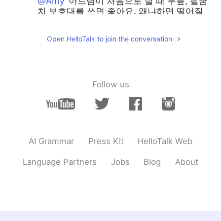
@Amy
아드님이 처음으로 탈 때 무릎, 팔꿈
치 보호대를 쓰면 좋아요. 왜냐하면 떨어질
두려움이 없게 하고 자신감이 있게 할 거예
요. Good luck!
Open HelloTalk to join the conversation
Big mama
2018.10.02 11:35
KR
EN
My daughter also took off the serving
Follow us
wheels! Congratulations:)
Umberry
2018.10.02 11:30
KR
EN
And please say to congrats to her :)
AI Grammar
Press Kit
HelloTalk Web
Umberry
2018.10.02 11:30
Language Partners
Jobs
Blog
About
KR
EN
Nice picture!
Amy
2018.10.02 11:30