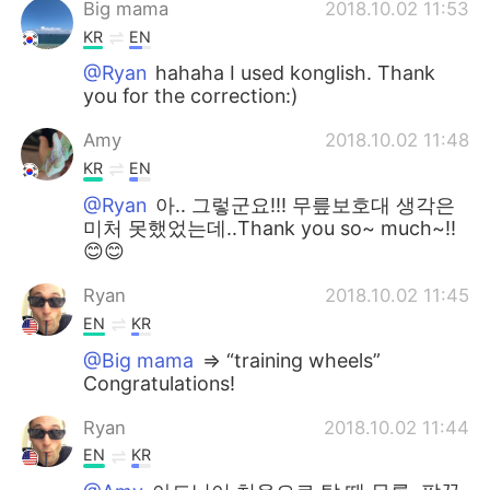
Big mama
2018.10.02 11:53
KR
EN
@Ryan
hahaha I used konglish. Thank
you for the correction:)
Amy
2018.10.02 11:48
KR
EN
@Ryan
아.. 그렇군요!!! 무릎보호대 생각은
미처 못했었는데..Thank you so~ much~!!
😊😊
Ryan
2018.10.02 11:45
EN
KR
@Big mama
=> “training wheels”
Congratulations!
Ryan
2018.10.02 11:44
EN
KR