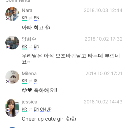
Comments
日本語
한국어
Nara
2018.10.03 12:44
Русский
ไทย
KR
EN
아빠 최고 👍
Indonesia
Italiano
양희수
2018.10.02 17:32
Türkçe
Tiếng Việt
KR
EN
우리딸은 아직 보조바퀴달고 타는데 부럽네
Português
요~
Milena
2018.10.02 17:21
KR
IS
😍❤ 축하해요!!
jessica
2018.10.02 14:43
KR
EN
CN
JP
Cheer up cute girl 👍👍