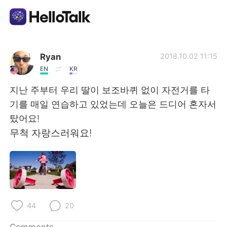
Language Exchange App
Ryan
2018.10.02 11:15
EN
KR
AI Grammar Checker
지난 주부터 우리 딸이 보조바퀴 없이 자전거를 타
기를 매일 연습하고 있었는데 오늘은 드디어 혼자서
English
탔어요!
무척 자랑스러워요!
简体中文
繁體中文
Español
العربية
Français
Deutsch
44
20