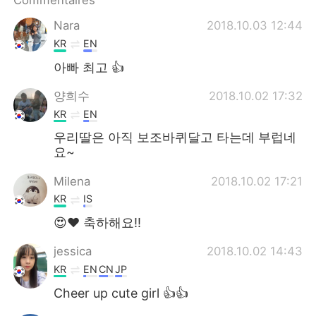
Commentaires
日本語
한국어
Nara
2018.10.03 12:44
Русский
ไทย
KR
EN
아빠 최고 👍
Indonesia
Italiano
양희수
2018.10.02 17:32
Türkçe
Tiếng Việt
KR
EN
우리딸은 아직 보조바퀴달고 타는데 부럽네
Português
요~
Milena
2018.10.02 17:21
KR
IS
😍❤ 축하해요!!
jessica
2018.10.02 14:43
KR
EN
CN
JP
Cheer up cute girl 👍👍