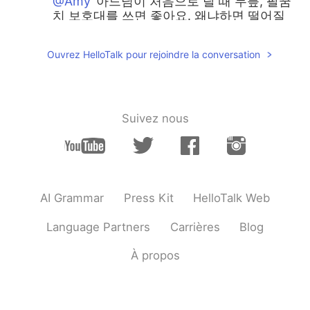
@Amy
아드님이 처음으로 탈 때 무릎, 팔꿈
치 보호대를 쓰면 좋아요. 왜냐하면 떨어질
두려움이 없게 하고 자신감이 있게 할 거예
요. Good luck!
Ouvrez HelloTalk pour rejoindre la conversation
Big mama
2018.10.02 11:35
KR
EN
My daughter also took off the serving
Suivez nous
wheels! Congratulations:)
Umberry
2018.10.02 11:30
KR
EN
And please say to congrats to her :)
AI Grammar
Press Kit
HelloTalk Web
Umberry
2018.10.02 11:30
Language Partners
Carrières
Blog
KR
EN
À propos
Nice picture!
Amy
2018.10.02 11:30