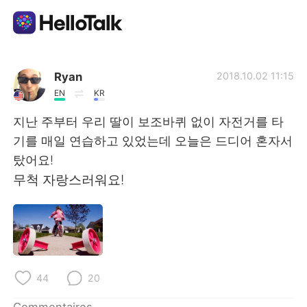
Appli d'échange linguistique
Ryan
2018.10.02 11:15
EN
KR
AI Grammar Checker
지난 주부터 우리 딸이 보조바퀴 없이 자전거를 타
기를 매일 연습하고 있었는데 오늘은 드디어 혼자서
Français
탔어요!
무척 자랑스러워요!
English
简体中文
繁體中文
Español
العربية
Deutsch
44
20