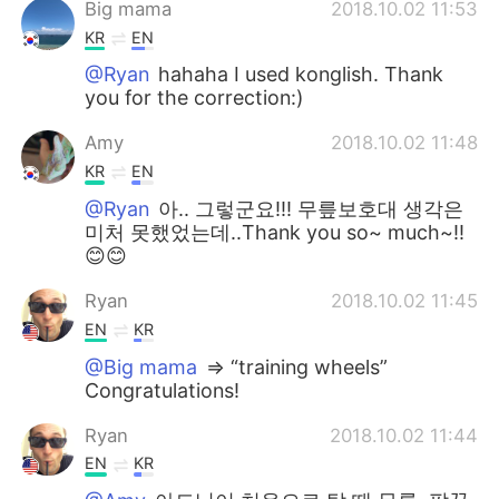
Big mama
2018.10.02 11:53
KR
EN
@Ryan
hahaha I used konglish. Thank
you for the correction:)
Amy
2018.10.02 11:48
KR
EN
@Ryan
아.. 그렇군요!!! 무릎보호대 생각은
미처 못했었는데..Thank you so~ much~!!
😊😊
Ryan
2018.10.02 11:45
EN
KR
@Big mama
=> “training wheels”
Congratulations!
Ryan
2018.10.02 11:44
EN
KR