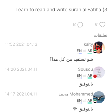
日本語
한국어
3) Learn to read and write surah al Fatiha
Русский
ไทย
19
81
Indonesia
Italiano
تعليقات
Türkçe
Tiếng Việt
2021.04.13 11:52
kaity
EN
AR
Português
شو تستفيد من كل هذا؟
2021.04.11 14:20
Sousou
EN
AR
بالتوفيق
2021.04.11 14:17
Mohammed محمد
EN
AR
بالتوفيق 🌹