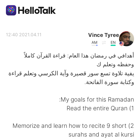
تطبيق تبادل اللغة
Vince Tyree
2021.04.11 12:40
AM
EN
AI Grammar Checker
أهدافي في رمضان هذا العام: قراءة القرآن كاملاً
وحفظه وتعلم ك
العربية
يفية تلاوة تسع سور قصيرة وآية الكرسي وتعلم قراءة
وكتابة سورة الفاتحة.
English
简体中文
My goals for this Ramadan:
1) Read the entire Quran
繁體中文
Español
2) Memorize and learn how to recite 9 short
Français
Deutsch
surahs and ayat al kursi