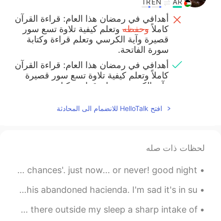
TR
EN
AR
أهدافي في رمضان هذا العام: قراءة القرآن
كاملاً
وحفظه
وتعلم كيفية تلاوة تسع سور
قصيرة وآية الكرسي وتعلم قراءة وكتابة
سورة الفاتحة.
أهدافي في رمضان هذا العام: قراءة القرآن
كاملاً وتعلم كيفية تلاوة تسع سور قصيرة
وآية الكرسي وتعلم قراءة وكتابة سورة
الفاتحة.
افتح HelloTalk للانضمام الى المحادثة
2021.04.11 13:42
Life
EN
AR
لحظات ذات صله
موفق بإذن الله. و رمضان كريم.
sometimes, there is no 'next time'. no 'second chances'. just now... or never! good night 😴
2021.04.11 13:28
...
EN
AR
last week I went to carabayllo with a friend to visit this abandoned hacienda. I'm sad it's in su...
Good luck
Fox by Alice Oswald. I heard a cough as if a thief was there outside my sleep a sharp intake of ...
2021.04.11 13:23
Noureen