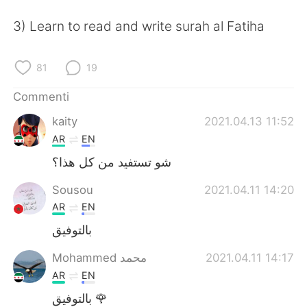
Deutsch
日本語
3) Learn to read and write surah al Fatiha
한국어
Русский
81
19
ไทย
Indonesia
Commenti
Türkçe
Tiếng Việt
kaity
2021.04.13 11:52
AR
EN
Português
شو تستفيد من كل هذا؟
Sousou
2021.04.11 14:20
AR
EN
بالتوفيق
2021.04.11 14:17
Mohammed محمد
AR
EN
بالتوفيق 🌹