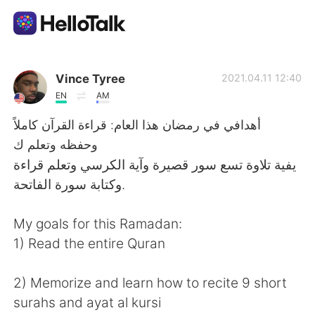
App di scambio linguistico
Vince Tyree
2021.04.11 12:40
EN
AM
AI Grammar Checker
أهدافي في رمضان هذا العام: قراءة القرآن كاملاً
وحفظه وتعلم ك
Italiano
يفية تلاوة تسع سور قصيرة وآية الكرسي وتعلم قراءة
وكتابة سورة الفاتحة.
English
简体中文
My goals for this Ramadan:
1) Read the entire Quran
繁體中文
Español
2) Memorize and learn how to recite 9 short
Français
العربية
surahs and ayat al kursi