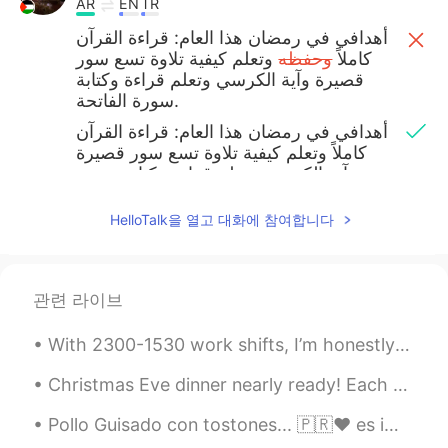
AR
EN
TR
أهدافي في رمضان هذا العام: قراءة القرآن
كاملاً
وحفظه
وتعلم كيفية تلاوة تسع سور
قصيرة وآية الكرسي وتعلم قراءة وكتابة
سورة الفاتحة.
أهدافي في رمضان هذا العام: قراءة القرآن
كاملاً وتعلم كيفية تلاوة تسع سور قصيرة
وآية الكرسي وتعلم قراءة وكتابة سورة
الفاتحة.
HelloTalk을 열고 대화에 참여합니다
Life
2021.04.11 13:42
AR
EN
관련 라이브
موفق بإذن الله. و رمضان كريم.
With 2300-1530 work shifts, I’m honestly starting to feel like I live at the hospital . What abou...
...
2021.04.11 13:28
AR
EN
Christmas Eve dinner nearly ready! Each year I try to collect one or two new decorations and now ...
Good luck
Pollo Guisado con tostones... 🇵🇷❤️ es imposible no apreciar tener un novio medio puertorriqueño. ...
Noureen
2021.04.11 13:23