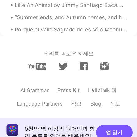
Like An Animal by Jimmy Santiago Baca. Behind the smooth texture Of my eyes, way inside me, A pa...
AR
EN
You can do it Ramadan Kareem
“Summer ends, and Autumn comes, and he who would have it otherwise would have high tide always an...
Porque el Valle Sagrado no es sólo Machu Picchu #Ollantaytambo #Salineras #Moray #Sacsayhuaman #C...
YOUSSEF
2021.04.11 13:13
AR
ES
Good luck 🍀
우리를 팔로우 하세요
Eslam Rajab
2021.04.11 13:04
AR
EN
ربنا معاك يا اخويا
HelloTalk 웹
AI Grammar
Press Kit
خديجة
2021.04.11 12:57
AR
EN
직업
정보
Language Partners
Blog
الله يوفقك
مُحمَّد
2021.04.11 12:53
5천만 명 이상의 원어민과 함
AR
EN
앱 열기
께 무료로 언어를 배우세요!