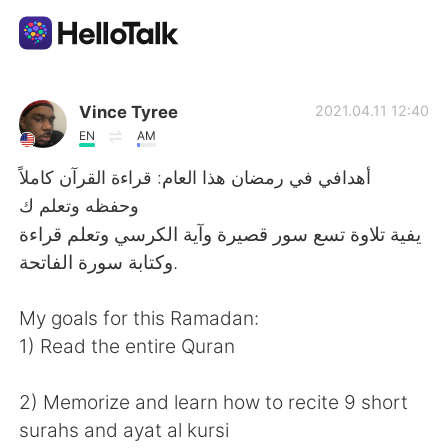
언어 교환 앱
Vince Tyree
2021.04.11 12:40
EN
AM
AI Grammar Checker
أهدافي في رمضان هذا العام: قراءة القرآن كاملاً
وحفظه وتعلم ك
한국어
يفية تلاوة تسع سور قصيرة وآية الكرسي وتعلم قراءة
وكتابة سورة الفاتحة.
English
简体中文
My goals for this Ramadan:
1) Read the entire Quran
繁體中文
Español
2) Memorize and learn how to recite 9 short
العربية
Français
surahs and ayat al kursi