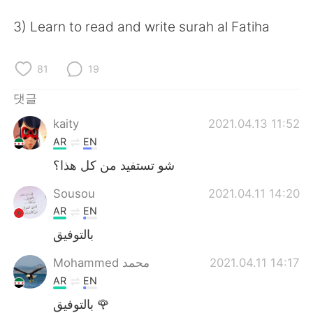
Deutsch
日本語
3) Learn to read and write surah al Fatiha
Русский
ไทย
81
19
Indonesia
Italiano
댓글
Türkçe
Tiếng Việt
kaity
2021.04.13 11:52
AR
EN
Português
شو تستفيد من كل هذا؟
Sousou
2021.04.11 14:20
AR
EN
بالتوفيق
Mohammed محمد
2021.04.11 14:17
AR
EN
بالتوفيق 🌹