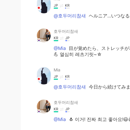
JP
KR
@호두머리참새
ヘルニア…いつなる
호두머리참새
KR
JP
@Mia
目が覚めたら、ストレッチが
💪 열심히 레츠기릿~☆
Mia
JP
KR
@호두머리참새
今日から続けてみます
호두머리참새
KR
JP
@Mia
🐧 이거! 진짜 최고 좋아요!