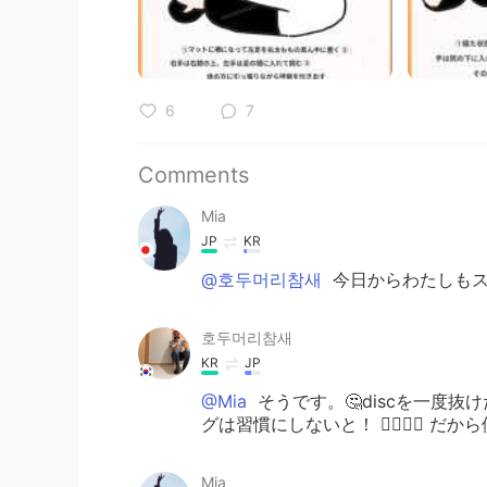
6
7
Comments
Mia
JP
KR
@호두머리참새
今日からわたしもスタ
호두머리참새
KR
JP
@Mia
そうです。🤔discを一度
グは習慣にしないと！ 🧘‍♂️🧘‍♀️ だ
Mia