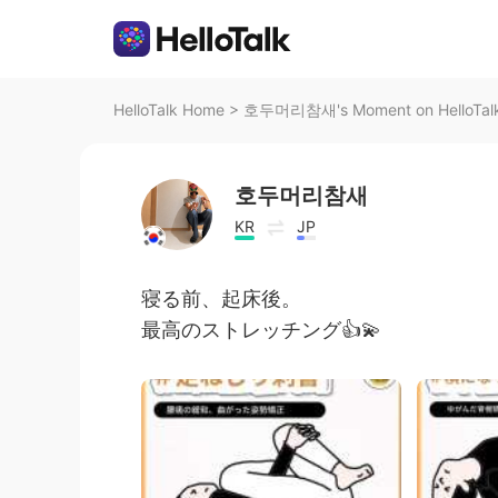
HelloTalk Home
>
호두머리참새's Moment on HelloTal
호두머리참새
KR
JP
寝る前、起床後。
最高のストレッチング👍💫