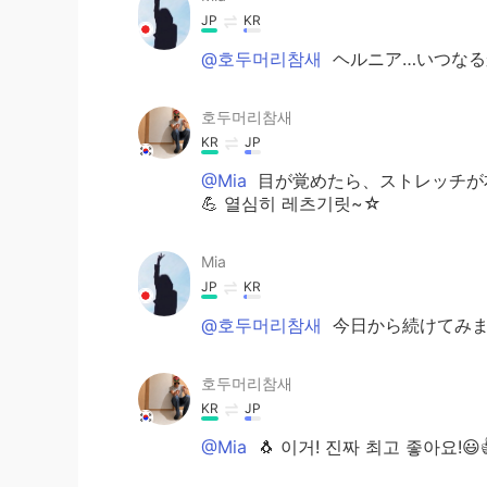
JP
KR
@호두머리참새
ヘルニア…いつなる
호두머리참새
KR
JP
@Mia
目が覚めたら、ストレッチが
💪 열심히 레츠기릿~☆
Mia
JP
KR
@호두머리참새
今日から続けてみます
호두머리참새
KR
JP
@Mia
🐧 이거! 진짜 최고 좋아요!