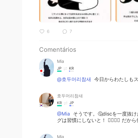
6
7
Comentários
Mia
JP
KR
@호두머리참새
今日からわたしもスタ
호두머리참새
KR
JP
@Mia
そうです。🤔discを一度
グは習慣にしないと！ 🧘‍♂️🧘‍♀️ だ
Mia