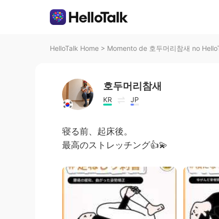
HelloTalk Home
>
Momento de 호두머리참새 no HelloT
호두머리참새
KR
JP
寝る前、起床後。
最高のストレッチング👍💫