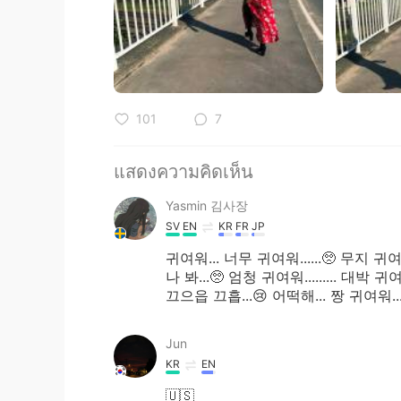
101
7
แสดงความคิดเห็น
Yasmin 김사장
SV
EN
KR
FR
JP
귀여워... 너무 귀여워......🥺 무지 귀여
나 봐...🥺 엄청 귀여워......... 대박 귀
끄으읍 끄흡...😢 어떡해... 짱 귀여워...
Jun
KR
EN
🇺🇸