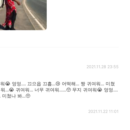
2021.11.28 23:55
워😭 엉엉.... 끄으읍 끄흡...😢 어떡해... 짱 귀여워... 미쳤
여워...😭 귀여워... 너무 귀여워......🥺 무지 귀여워😭 엉엉....
 미쳤나 봐...🥺
2021.11.22 11:01