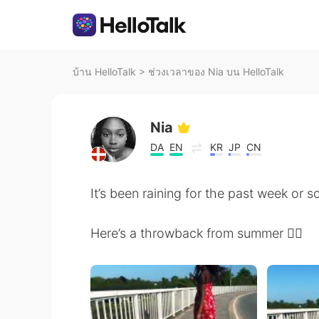
บ้าน HelloTalk
>
ช่วงเวลาของ Nia บน HelloTalk
Nia
DA
EN
KR
JP
CN
It’s been raining for the past week or s
Here’s a throwback from summer 😮‍💨