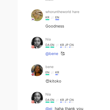
whoruntheworld hare
KR
EN
Goodness
Nia
DA
EN
KR
JP
CN
@bene
🥰
bene
EN
KR
😍kitoko
Nia
DA
EN
KR
JP
CN
@ei
haha thank you