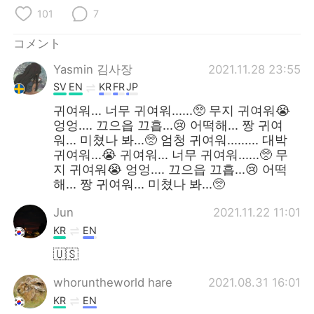
Deutsch
한국어
101
7
Русский
ไทย
コメント
Yasmin 김사장
2021.11.28 23:55
Indonesia
Italiano
SV
EN
KR
FR
JP
Türkçe
Tiếng Việt
귀여워... 너무 귀여워......🥺 무지 귀여워😭
엉엉.... 끄으읍 끄흡...😢 어떡해... 짱 귀여
워... 미쳤나 봐...🥺 엄청 귀여워......... 대박
Português
귀여워...😭 귀여워... 너무 귀여워......🥺 무
지 귀여워😭 엉엉.... 끄으읍 끄흡...😢 어떡
해... 짱 귀여워... 미쳤나 봐...🥺
Jun
2021.11.22 11:01
KR
EN
🇺🇸
whoruntheworld hare
2021.08.31 16:01
KR
EN