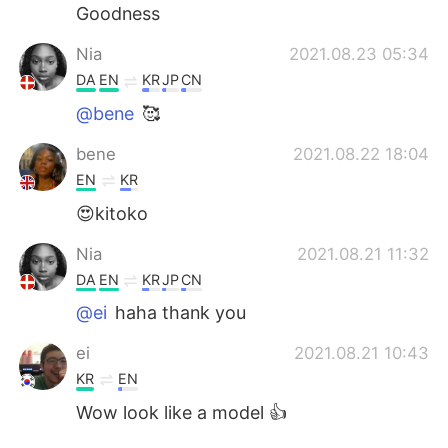
Goodness
Nia
2021.08.23 05:34
DA
EN
KR
JP
CN
@bene
🥰
bene
2021.08.22 18:04
EN
KR
😍kitoko
Nia
2021.08.21 11:32
DA
EN
KR
JP
CN
@ei
haha thank you
ei
2021.08.21 10:43
KR
EN
Wow look like a model 👍