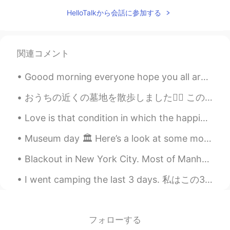
HelloTalkから会話に参加する
関連コメント
Goood morning everyone hope you all are having a nice day,it is a cold day for me today but its s...
おうちの近くの墓地を散歩しました🚶‍♂️ この墓地は状態が悪くて、草はとても繁茂です。 まだまだ美しいところだと思います☺️ ここに歩いているときは、野花をたくさん見つけました🌼🌺🌸 彼らは...
Love is that condition in which the happiness of another person is essential to your own. Robert...
Museum day 🏛 Here’s a look at some modern art work from Shiota Chiharu’s “the soul trembles” F...
Blackout in New York City. Most of Manhattan has lost power. The 2nd photo is of Times Square. Lo...
I went camping the last 3 days. 私はこの3日間キャンプに行きました。 I went to the smallest mountain in my country...
フォローする