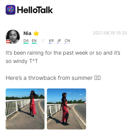
語学交換アプリ
Nia
2021.08.19 15:25
DA
EN
KR
JP
CN
AI Grammar Checker
It’s been raining for the past week or so and it’s
so windy T^T
日本語
Here’s a throwback from summer 😮‍💨
English
简体中文
繁體中文
Español
العربية
Français