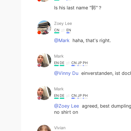
Is his last name "郭"？
Zoey Lee
CN
EN
@Mark
haha, that's right.
Mark
EN
DE
CN
JP
PH
@Vinny Du
einverstanden, ist do
Mark
EN
DE
CN
JP
PH
@Zoey Lee
agreed, best dumpling
no shirt on
Vivian