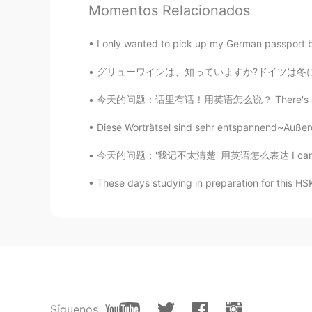
Momentos Relacionados
今天在一家兰州店的晚餐
I only wanted to pick up my German passport but
我要说实话
，
钱不是问题，有很棒
，
我要说实话
。
钱不是问题，
当
有很棒
グリューワインは、知っていますか?ドイツは冬にクリスマスマーケットの飲み物です。温めて、
今天的问题：话里有话！用英语怎么说？ There's a *hidden meani
我的
问题是这个菜也没
怎
么特别，我
但
问题是
，
这个菜也没
什
么特别，我
Diese Worträtsel sind sehr entspannend~Außerd
今天的问题：'我记不太清楚' 用英语怎么表达 I can't *really* re
Mark
These days studying in preparation for this
EN
DE
CN
JP
PH
@Liliorange
Yeah, the guy opposi
Tao
CN
DE
Honestly, it’s a huge rip off... Loo
than 100 RMB...
Síguenos