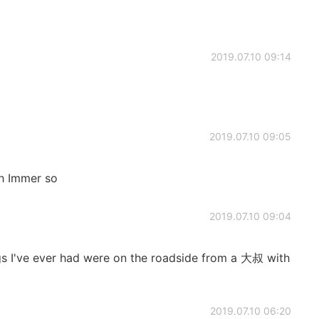
2019.07.10 09:14
2019.07.10 09:05
ch Immer so
2019.07.10 09:04
s I've ever had were on the roadside from a 大叔 with
2019.07.10 06:20