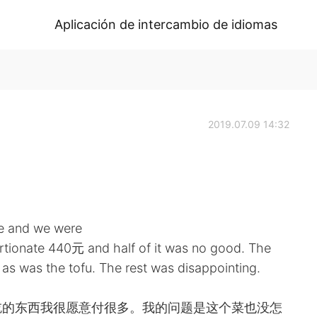
Aplicación de intercambio de idiomas
2019.07.09 14:32
ce and we were
ortionate 440元 and half of it was no good. The
 as was the tofu. The rest was disappointing.
吃的东西我很愿意付很多。我的问题是这个菜也没怎