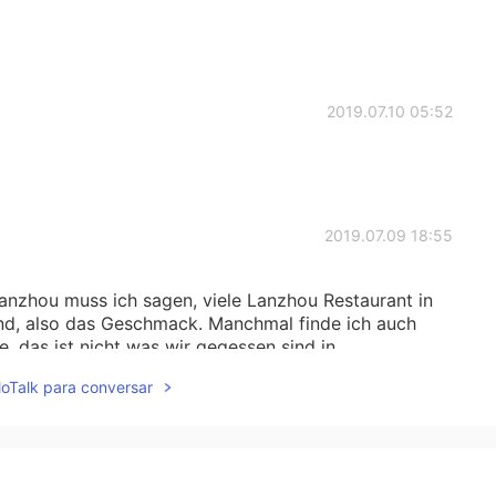
2019.07.10 05:52
2019.07.09 18:55
Lanzhou muss ich sagen, viele Lanzhou Restaurant in
sind, also das Geschmack. Manchmal finde ich auch
e, das ist nicht was wir gegessen sind in
lloTalk para conversar
2019.07.09 18:02