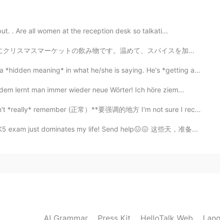
. . Are all women at the reception desk so talkati...
好吃的东西我很愿意付很多。
、
好吃的东西
时，
我很愿意付很多。
スパイスを加えて飲みます。とても美味しいです。ドイツのスーパーで非常に安いです。１本は１００円です。日本で...
ng* in what he/she is saying. He's *getting at* somet...
们下次不参加了。
们下次不参加了。
em lernt man immer wieder neue Wörter! Ich höre ziem...
member (正常）**要强调的地方 I'm not sure I recall all too cle...
2019.07.09 16:56
 HSK5 exam just dominates my life! Send help😖😖 这些天，准备...
te me
2019.07.09 16:46
king at the food on the table, I think they can’t be more
AI Grammar
Press Kit
HelloTalk Web
Lang