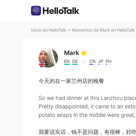
Inicio de HelloTalk
>
Momentos de Mark en HelloTalk
Mark
EN
DE
CN
JP
PH
今天的在一家兰州店的晚餐
So we had dinner at this Lanzhou pla
Pretty disappointed, it came to an ext
potato wraps in the middle were great,
我要说实话，钱不是问题，有很棒，好