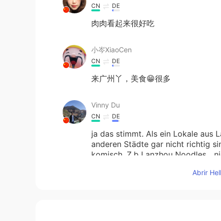
CN
DE
肉肉看起来很好吃
小岑XiaoCen
CN
DE
来广州丫，美食😁很多
Vinny Du
CN
DE
ja das stimmt. Als ein Lokale aus 
anderen Städte gar nicht richtig 
komisch. Z.b Lanzhou Noodles....ni
Lanzhou.....auf keinen Fall!
Abrir He
Tobby
CN
DE
今天
的
在一家兰州店的晚餐