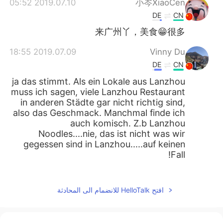
2019.07.10 05:52
小岑XiaoCen
DE
CN
来广州丫，美食😁很多
2019.07.09 18:55
Vinny Du
DE
CN
ja das stimmt. Als ein Lokale aus Lanzhou
muss ich sagen, viele Lanzhou Restaurant
in anderen Städte gar nicht richtig sind,
also das Geschmack. Manchmal finde ich
auch komisch. Z.b Lanzhou
Noodles....nie, das ist nicht was wir
gegessen sind in Lanzhou.....auf keinen
Fall!
2019.07.09 18:02
Tobby
DE
CN
افتح HelloTalk للانضمام الى المحادثة
今天
的
在一家兰州店的晚餐
今天在一家兰州店的晚餐