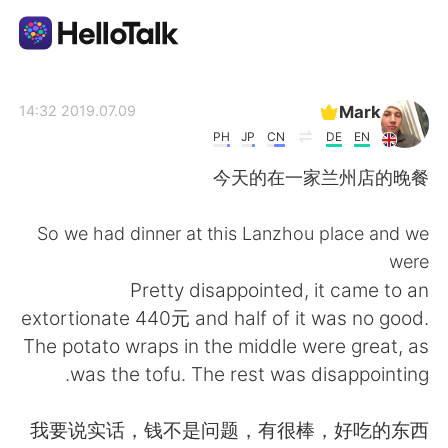
تطبيق تبادل اللغة
Mark
2019.07.09 14:32
PH
JP
CN
DE
EN
AI Grammar Checker
今天的在一家兰州店的晚餐
العربية
So we had dinner at this Lanzhou place and we
were
Pretty disappointed, it came to an
English
简体中文
extortionate 440元 and half of it was no good.
The potato wraps in the middle were great, as
繁體中文
Español
was the tofu. The rest was disappointing.
Français
Deutsch
我要说实话，钱不是问题，有很棒，好吃的东西