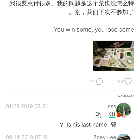
日本語
한국어
我很愿意付很多。我的问题是这个菜也没怎么特
别，我们下次不参加了。
Русский
ไทย
You win some, you lose some.
Indonesia
Italiano
Türkçe
Tiếng Việt
Português
21
53
تعليقات
2019.08.31 01:28
sss
EN
CN
Is his last name "郭"？
2019.07.10 09:14
Zoey Lee