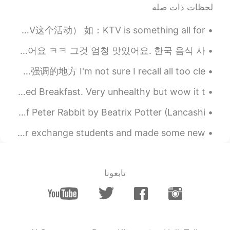
لحظات ذات صله
我要说实话
，
钱不是问题，有很棒
，
好
吃的东西我很愿意付很多。
今天晚上的问题：什么时候加 'the'？ 'the'是重视什么？ The KTV 还是 KTV? 没有'the'：（说KTV这个活动） 如：KTV is something all for...
我要说实话
。
钱不是问题，
当
有很棒
、
오늘은 경복궁에 갔어요! 여기에 진짜 엄청 예뻐서 많이 사진을 찍었어요 !! 경복궁 구경은 후에 음식 마켓도 갔어요 떡볶이 먹어봤어요 ㅋㅋ 그것 엄청 맛있어요. 한국 음식 사...
好吃的东西
时，
我很愿意付很多。
今天的问题：'我记不太清楚' 用英语怎么表达 I can't *really* remember (正常）**要强调的地方 I'm not sure I recall all too cle...
我的
问题是这个菜也没
怎
么特别，我们
下次不参加了。
Anyone tried a bacon and egg sandwich In England or Cooked Breakfast. Very unhealthy but wow it t...
但
问题是
，
这个菜也没
什
么特别，我们
British Pronunciation and Narration — 3 🇬🇧 The Tale Of Peter Rabbit by Beatrix Potter (Lancashi...
下次不参加了。
Today was Student Orienteering at 동국대학교 ! I met lots of other exchange students and made some new...
2019.07.09 16:56
Mark
PH
JP
CN
DE
EN
Yeah, the guy opposite me
@Liliorange
تابعونا
2019.07.09 16:46
Tao
DE
CN
Honestly, it’s a huge rip off... Looking at