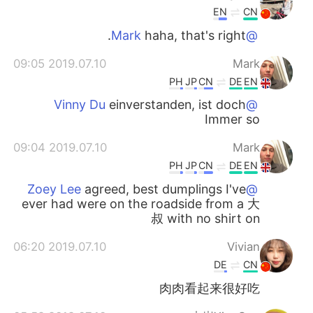
EN
CN
haha, that's right.
@Mark
2019.07.10 09:05
Mark
PH
JP
CN
DE
EN
einverstanden, ist doch
@Vinny Du
Immer so
2019.07.10 09:04
Mark
PH
JP
CN
DE
EN
agreed, best dumplings I've
@Zoey Lee
ever had were on the roadside from a 大
叔 with no shirt on
2019.07.10 06:20
Vivian
DE
CN
肉肉看起来很好吃