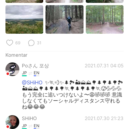
69
31
Komentar
Poさん 포상
2021.07.31 04:05
JP
EN
@SHiHO
✨🏃💨✨🌲🏞️🏜️🗻⛰️🌳🌲🌳🌲🌳🏞️
🏜️🗻⛰️🌳🌲🌳🌲🌳🏃🌳🌲🌳🌲🌳🏃🥵💦💦💦
もう完全に追いつけないよ〜😩🤣🤣🤣 意識
しなくてもソーシャルディスタンス守れる
ね😂😂😂
SHiHO
2021.07.30 21:23
JP
EN