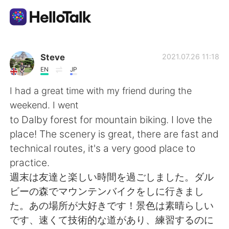
Aplikasi Pertukaran Bahasa
Steve
2021.07.26 11:18
EN
JP
AI Grammar Checker
I had a great time with my friend during the
weekend. I went
Indonesia
to Dalby forest for mountain biking. I love the
place! The scenery is great, there are fast and
technical routes, it's a very good place to
English
简体中文
practice.
週末は友達と楽しい時間を過ごしました。ダル
繁體中文
Español
ビーの森でマウンテンバイクをしに行きまし
た。あの場所が大好きです！景色は素晴らしい
العربية
Français
です、速くて技術的な道があり、練習するのに