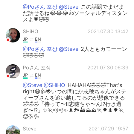
@Poさん 포상 @Steve
この話題でまだま
だ話せるね😂😂😂👍ソーシャルディスタン
スよ💗🤣🤣
SHiHO
2021.07.30 13:42
JP
EN
@Poさん 포상 @Steve
2人ともカモーーン
🤣🤣🤣🤣
Poさん 포상
2021.07.30 06:39
JP
EN
@Steve @SHiHO
HAHAHA🤣🤣🤣That's
right😆👍🌟いつの間にか志穂ちゃんがステ
ィーブさんを追い越してるのが想像できる
🤣🤣🤣「待って〜‼️志穂ちゃ〜ん⁉️行き過
ぎ〜⁉️」✨🏃💨💨✨🌲🏞️🏜️🗻⛰️🏃🌳🌲🌳🏃
🥵💦💦
Steve
2021.07.29 19:57