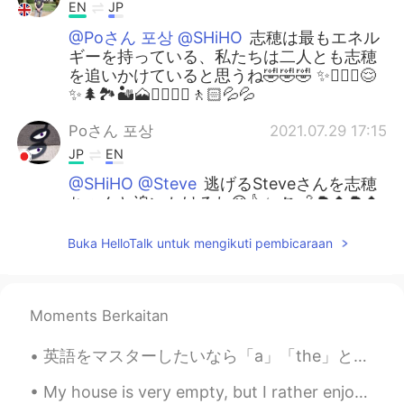
EN
JP
@Poさん 포상 @SHiHO
志穂は最もエネル
ギーを持っている、私たちは二人とも志穂
を追いかけていると思うね🤣🤣🤣 ✨🏃🏻‍♀️😌
✨🌲🏞️🏜️🗻⛰️🚶🏻‍♀️🚶🏻💦💦
Poさん 포상
2021.07.29 17:15
JP
EN
@SHiHO @Steve
逃げるSteveさんを志穂
ちゃんと追いかけるね😄👍✨ 🏃💨🌳🌲🌳🌲
🏃🏃待ってぇ〜🥵🥵💦💦
Buka HelloTalk untuk mengikuti pembicaraan
SHiHO
2021.07.29 06:10
JP
EN
@Poさん 포상 @Steve
クマはロシアにい
Moments Berkaitan
っぱいいるイメージね😂 そう、3人の歌❤️
❤️❤️ 🌲🌿🕺💃🕺🌿🌲
英語をマスターしたいなら「a」「the」と「〜s」の使い方を学んでください。日本人にとって一番難しい部分だと思います。日本語でそういうことがありませんから。私の英語を教える５年間には出来る人が1...
Steve
2021.07.29 05:44
My house is very empty, but I rather enjoy it. So much space for one person! 😅 I will have to go...