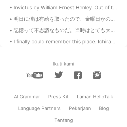
EN
JP
Invictus by William Ernest Henley. Out of the night that covers me, Black as the pit from ...
@SHiHO @Poさん 포상
クマいないよ😆 イ
ギリスで、あなたが見ることができる唯一
明日に僕は有給を取ったので、金曜日かのような感じです！ 明日は3人の同僚とゴルフをしに行きます！ ラウンドの開始は7時半からなので、朝5時半には同僚が僕のアパートに迎えにきてくれます。 前回と同...
のものは、鳥や昆虫だ 歌はおなじみのよう
ですが、私は初めてそれを聞いたと確信し
記憶って不思議なものだ。当時はとても大切な一瞬だと思っていたことがすっかり頭から消え、ごく普通だった瞬間が永遠に残る。光景、音、香り、それぞれに様々な思い出が否応せずに蓄積していく。そして数年ぶ...
ている🤔🤔🤔 それは私たち3人についての
歌だね😂😂😂 🌲🌿💃🕺💃🌿🌲
I finally could remember this place. Ichiran ramen 🍜 hehehe in Kyoto, love the taste but of cours...
SHiHO
2021.07.28 20:03
JP
EN
Ikuti kami
@Poさん 포상
想像すると、不思議で面白
い🤣🤣🤣🤣
Poさん 포상
2021.07.28 12:51
JP
EN
AI Grammar
Press Kit
Laman HelloTalk
@SHiHO @Steve
🤣🤣🤣🤣🤣2人でついて
Language Partners
Pekerjaan
Blog
行くんだ😂😂その設定面白い‼️🤣🤣🤣🤣🌳
🌲🌳🌲
Tentang
SHiHO
2021.07.27 18:34