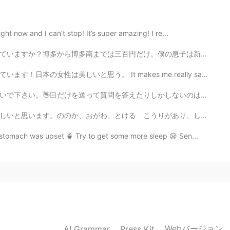
2021.07.30 13:42
ーン🤣🤣🤣🤣
ht now and I can’t stop! It’s super amazing! I re...
僕の息子は新幹線が大好きから、昨日その新幹線を一緒に乗りました。博多南で何もしないで、戻ってきました。彼は...
2021.07.30 06:39
 makes me really sad that some Japanese girls have no...
That's right😆👍🌟いつの間にか志穂ちゃんがスティーブ
しかしないのは面倒臭い。 If you're going to be the first person to...
🤣「待って〜‼️志穂ちゃ〜ん⁉️行き過ぎ〜⁉️」✨🏃💨💨
うりがあり、しずかです。山にいると、自分のことをよく りかいできると思います。 I tried using...
tomach was upset 🍵 Try to get some more sleep 😪 Sen...
2021.07.29 19:57
エネルギーを持っている、私たちは二人とも志穂を追い
🏜️🗻⛰️🚶🏻‍♀️🚶🏻💦💦
2021.07.29 17:15
Webバージョン
AI Grammar
Press Kit