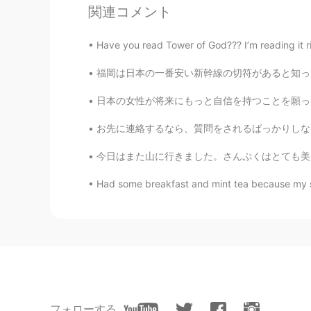
SHiHO
関連コメント
JP
EN
@Poさん 포상 @Steve
2人ともカモー
Have you read Tower of God??? I’m reading it rig
福岡は日本の一番安い新幹線の切符があると知っていますか？博多から博多南までは三百円だけ。
Poさん 포상
JP
EN
日本の女性が将来にもっと自信を持つことを願っています！日本の女性は美しいと思う。 It
@Steve @SHiHO
HAHAHA🤣🤣
お先に連絡するなら、質問をされるばっかりしないで下さい。👋🏻だけを送って質問を答えたり
さんを追い越してるのが想像できる🤣🤣
✨🌲🏞️🏜️🗻⛰️🏃🌳🌲🌳🏃🥵💦💦
今日はまた山に行きました。さんぷくはとても美しいと思います。ののか、おがわ、とける こ
Had some breakfast and mint tea because my s
Steve
EN
JP
@Poさん 포상 @SHiHO
志穂は最も
かけていると思うね🤣🤣🤣 ✨🏃🏻‍♀️😌✨🌲🏞️
Poさん 포상
JP
EN
フォローする