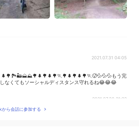
2021.07.31 04:05
🌲🌳🏞️🏜️🗻⛰️🌳🌲🌳🌲🌳🏃🌳🌲🌳🌲🌳🏃🥵💦💦💦もう完
意識しなくてもソーシャルディスタンス守れるね😂😂😂
2021.07.30 21:23
Talkから会話に参加する
だまだ話せるね😂😂😂👍ソーシャルディスタンスよ💗