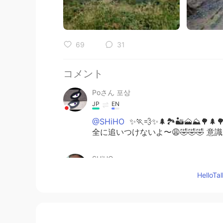
69
31
コメント
Poさん 포상
JP
EN
@SHiHO
✨🏃💨✨🌲🏞️🏜️🗻⛰️🌳🌲
全に追いつけないよ〜😩🤣🤣🤣 
SHiHO
JP
EN
Hello
@Poさん 포상 @Steve
この話題でま
🤣🤣