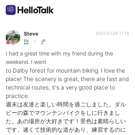
App di scambio linguistico
Steve
2021.07.26 11:18
EN
JP
AI Grammar Checker
I had a great time with my friend during the
weekend. I went
Italiano
to Dalby forest for mountain biking. I love the
place! The scenery is great, there are fast and
technical routes, it's a very good place to
English
简体中文
practice.
週末は友達と楽しい時間を過ごしました。ダル
繁體中文
Español
ビーの森でマウンテンバイクをしに行きまし
た。あの場所が大好きです！景色は素晴らしい
العربية
Français
です、速くて技術的な道があり、練習するのに