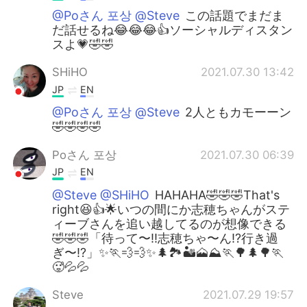
@Poさん 포상 @Steve
この話題でまだま
だ話せるね😂😂😂👍ソーシャルディスタン
スよ💗🤣🤣
SHiHO
2021.07.30 13:42
JP
EN
@Poさん 포상 @Steve
2人ともカモーーン
🤣🤣🤣🤣
Poさん 포상
2021.07.30 06:39
JP
EN
@Steve @SHiHO
HAHAHA🤣🤣🤣That's
right😆👍🌟いつの間にか志穂ちゃんがステ
ィーブさんを追い越してるのが想像できる
🤣🤣🤣「待って〜‼️志穂ちゃ〜ん⁉️行き過
ぎ〜⁉️」✨🏃💨💨✨🌲🏞️🏜️🗻⛰️🏃🌳🌲🌳🏃
🥵💦💦
Steve
2021.07.29 19:57