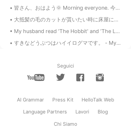
EN
JP
皆さん、おはよう🌞 Morning everyone. 今日5月27日(水)です。 It’s Thursday the 27th of May today. 仕事のためにたくさんレポートを書...
@SHiHO @Poさん 포상
クマいないよ😆 イ
ギリスで、あなたが見ることができる唯一
大抵髪の毛のカットが貰いたい時に床屋に行くけど、コービッドのロックダウンが始めた時に私は息子の髪の毛をカットして始めてた Usually we go to the barber when we ...
のものは、鳥や昆虫だ 歌はおなじみのよう
ですが、私は初めてそれを聞いたと確信し
My husband read 'The Hobbit' and ‘The Lord of the Rings’ books when he was in sixth grade. Since ...
ている🤔🤔🤔 それは私たち3人についての
歌だね😂😂😂 🌲🌿💃🕺💃🌿🌲
すきなどうぶつはハイイログマです。 - My favorite animal is the Grizzly Bear. かれ-らはみりょく-てきです! - They are fascinati...
SHiHO
2021.07.28 20:03
JP
EN
Seguici
@Poさん 포상
想像すると、不思議で面白
い🤣🤣🤣🤣
Poさん 포상
2021.07.28 12:51
JP
EN
AI Grammar
Press Kit
HelloTalk Web
@SHiHO @Steve
🤣🤣🤣🤣🤣2人でついて
Language Partners
Lavori
Blog
行くんだ😂😂その設定面白い‼️🤣🤣🤣🤣🌳
🌲🌳🌲
Chi Siamo
SHiHO
2021.07.27 18:34