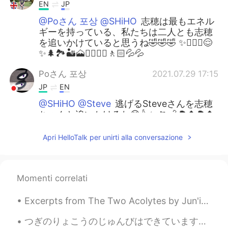
EN
JP
@Poさん 포상 @SHiHO
志穂は最もエネル
ギーを持っている、私たちは二人とも志穂
を追いかけていると思うね🤣🤣🤣 ✨🏃🏻‍♀️😌
✨🌲🏞️🏜️🗻⛰️🚶🏻‍♀️🚶🏻💦💦
Poさん 포상
2021.07.29 17:15
JP
EN
@SHiHO @Steve
逃げるSteveさんを志穂
ちゃんと追いかけるね😄👍✨ 🏃💨🌳🌲🌳🌲
🏃🏃待ってぇ〜🥵🥵💦💦
Apri HelloTalk per unirti alla conversazione
SHiHO
2021.07.29 06:10
JP
EN
@Poさん 포상 @Steve
クマはロシアにい
Momenti correlati
っぱいいるイメージね😂 そう、3人の歌❤️
❤️❤️ 🌲🌿🕺💃🕺🌿🌲
Excerpts from The Two Acolytes by Jun'ichirō Tanizaki. Part 2 of 5. “If the world outside is an...
Steve
2021.07.29 05:44
つぎのりょこうのじゅんびはできています。 - I am ready for the next trip. 😂🚗🏕 I completed my road trip with my daught...