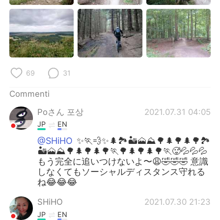
69
31
Commenti
Poさん 포상
2021.07.31 04:05
JP
EN
@SHiHO
✨🏃💨✨🌲🏞️🏜️🗻⛰️🌳🌲🌳🌲🌳🏞️
🏜️🗻⛰️🌳🌲🌳🌲🌳🏃🌳🌲🌳🌲🌳🏃🥵💦💦💦
もう完全に追いつけないよ〜😩🤣🤣🤣 意識
しなくてもソーシャルディスタンス守れる
ね😂😂😂
SHiHO
2021.07.30 21:23
JP
EN