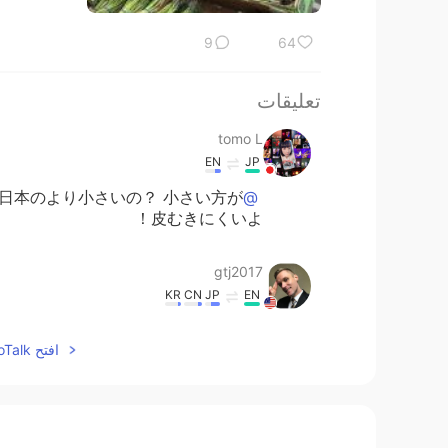
9
64
تعليقات
tomo L
EN
JP
て日本のより小さいの？ 小さい方が
@gtj2017
皮むきにくいよ！
gtj2017
KR
CN
JP
EN
て、日本のにんじん🥕とても大き
@tomo L
افتح HelloTalk للانضمام الى المحادثة
い😁
gtj2017
KR
CN
JP
EN