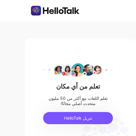
تعلم من أي مكان
تعلم اللغات مع أكثر من 50 مليون
متحدث أصلي مجانًا!
تنزيل HelloTalk