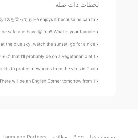
لحظات ذات صله
Thank you for enjoying it here 😄
@Half moon
大抵学校バスを乗ってる He enjoys it because he can ta...
gtj2017
KR
CN
JP
EN
be safe and have 🤩 fun‼️ What is your favorite...
hey hey! Thank you Iirucca!
@lirucca りるか
t the blue sky, watch the sunset, go for a nice...
gtj2017
🍗 that I’ll probably be on a vegetarian diet f...
KR
CN
JP
EN
elds to protect newborns from the virus in Thai...
だ:) 旬の野菜は美味しいですね😄
@kiyoko
here will be an English Corner tomorrow from 1...
tomo L
EN
JP
安く買えますが、めっちゃ細いです。
Half moon
EN
JP
Language Partners
وظائف
Blog
معلومات عنا