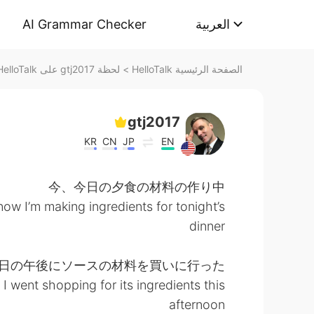
AI Grammar Checker
العربية
لحظة gtj2017 على HelloTalk
>
الصفحة الرئيسية HelloTalk
gtj2017
KR
CN
JP
EN
今、今日の夕食の材料の作り中
now I’m making ingredients for tonight’s
dinner
日の午後にソースの材料を買いに行った
 I went shopping for its ingredients this
afternoon