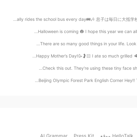
My son usually rides the school bus every day🚌🎶 息子は毎日に
2021.03.08 01:33
Halloween is coming 🎃 I hope this year we can all 
There are so many good things in your life. Look a
2021.03.08 01:32
Happy Mother’s Day!🥳🤰🏻 I ate so much grilled 🥩 + 
Check this out. They're using these tiny face shi
こんにちは〜安かった
Beijing Olympic Forest Park English Corner Hey!! T
2021.03.07 02:09
日本でも、時々細いアスパラガスが
2021.03.07 01:14
AI Grammar
Press Kit
موقع HelloTalk