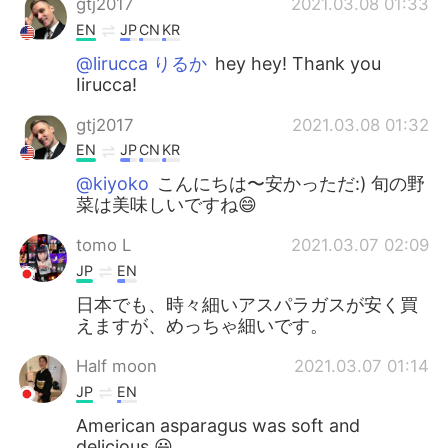
gtj2017
2021.03.08 01:33
EN
JP
CN
KR
@lirucca りるか
hey hey! Thank you
Iirucca!
gtj2017
2021.03.08 01:32
EN
JP
CN
KR
@kiyoko
こんにちは〜安かっただ:) 旬の野
菜は美味しいですね😄
tomo L
2021.03.07 02:09
JP
EN
日本でも、時々細いアスパラガスが安く買
えますが、めっちゃ細いです。
Half moon
2021.03.07 01:14
JP
EN
American asparagus was soft and
delicious.😃