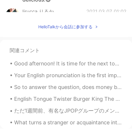
lirucca りるか
2021.03.07 01:02
JP
EN
HelloTalkから会話に参加する
I am looking forward to seeing your
dishes!
kiyoko
2021.03.07 00:54
関連コメント
JP
EN
Good afternoon! It is time for the next tongue twister! 'Send toast to ten tense stout saint...
こんにちは！アスパラガス安いですね～！
✨
Your English pronunciation is the first impression other people get when you speak. You may have ...
So to answer the question, does money buy happiness? NO. If you're seeking to make lots of money,...
English Tongue Twister Burger King The bigger the burger the better the burger the burgers a...
ただ1週間前、有名なJPOPグループのメンバーが同僚になって凄いことになったの。アイドルが来るという噂を聞いてから、テンション上がってきたんやけど、予想以上にいい人やった。 彼は言うまでもない...
What turns a stranger or acquaintance into a friend? Do you know right away if you are going to l...