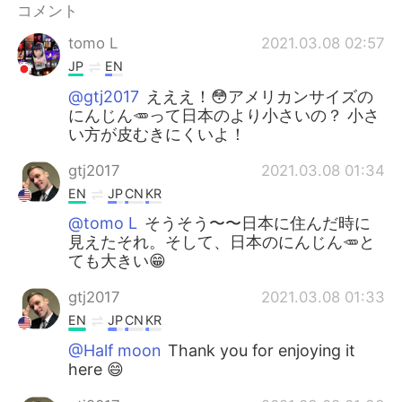
コメント
tomo L
2021.03.08 02:57
JP
EN
@gtj2017
えええ！😳アメリカンサイズの
にんじん🥕って日本のより小さいの？ 小さ
い方が皮むきにくいよ！
gtj2017
2021.03.08 01:34
EN
JP
CN
KR
@tomo L
そうそう〜〜日本に住んだ時に
見えたそれ。そして、日本のにんじん🥕と
ても大きい😁
gtj2017
2021.03.08 01:33
EN
JP
CN
KR
@Half moon
Thank you for enjoying it
here 😄