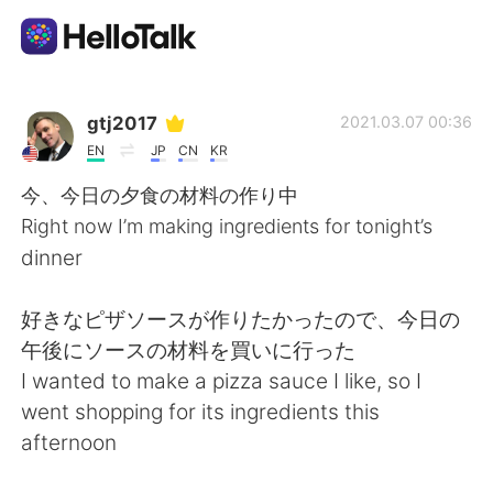
語学交換アプリ
gtj2017
2021.03.07 00:36
EN
JP
CN
KR
AI Grammar Checker
今、今日の夕食の材料の作り中
Right now I’m making ingredients for tonight’s
日本語
dinner
好きなピザソースが作りたかったので、今日の
English
简体中文
午後にソースの材料を買いに行った
I wanted to make a pizza sauce I like, so I
繁體中文
Español
went shopping for its ingredients this
afternoon
العربية
Français