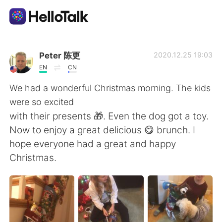
แอปแลกเปลี่ยนทางภาษา
Peter 陈更
2020.12.25 19:03
EN
CN
AI Grammar Checker
We had a wonderful Christmas morning. The kids
were so excited
ไทย
with their presents 🎁. Even the dog got a toy.
Now to enjoy a great delicious 😋 brunch. I
hope everyone had a great and happy
English
简体中文
Christmas.
繁體中文
Español
العربية
Français