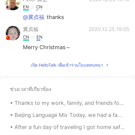
EN
CN
@冀贞福
thanks
冀贞福
2020.12.25 19:05
CN
EN
Merry Christmas～
เปิด HelloTalk เพื่อเข้าร่วมในบทสนทนา
ช่วงเวลาที่เกี่ยวข้อง
Thanks to my work, family, and friends for making my weekend memorable. I will never drink again!...
Beijing Language Mix Today, we had a fantastic English Language Mix at Beersmith in Beijing! Gre...
After a fun day of traveling I got home safely ! 安全回家了！！ I saw some mountains, saw a train leav...