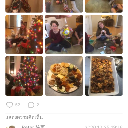
Deutsch
日本語
한국어
Русский
Indonesia
Italiano
Türkçe
Tiếng Việt
Português
52
2
แสดงความคิดเห็น
Peter 陈更
2020.12.25 19:16