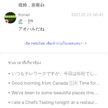
很帅，奈斯👍
Konan
2021.01.23 06:41
JP
EN
アオハルだね
เปิด HelloTalk เพื่อเข้าร่วมในบทสนทนา
ช่วงเวลาที่เกี่ยวข้อง
いつもテレワークですが、今日は出社でした。 帰ったとき、自転車を置こうとしたら、黒い子猫がいました。😻 今日は違う子猫ですね。 どうして、猫がその場所が好きなんでしょうか？🤔 着いたとき、...
Good morning from Canada 🇨🇦 Time for breakfast 🍳 sunny side up woohoo today weather is sunny too!...
We’ve been to some beautiful places this week! Today we went to Fuji Shibazakura, yesterday we ex...
I ate a Chef’s Tasting tonight at a restaurant called Uchiko. It was such a great experience. I c...