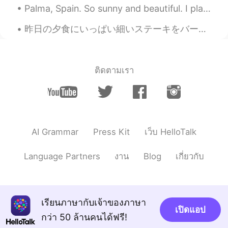
Palma, Spain. So sunny and beautiful. I played with a giant crocodile in the sea 😂. The view from...
昨日の夕食にいっぱい細いステーキをバーベキューした Last night I barbecued a lot of thin steak 色々な食べ物で使える It can be used i...
ติดตามเรา
AI Grammar
Press Kit
เว็บ HelloTalk
Language Partners
งาน
Blog
เกี่ยวกับ
เรียนภาษากับเจ้าของภาษา
เปิดแอป
กว่า 50 ล้านคนได้ฟรี!