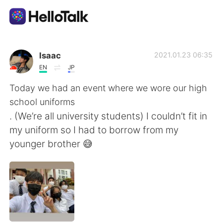
แอปแลกเปลี่ยนทางภาษา
Isaac
2021.01.23 06:35
EN
JP
AI Grammar Checker
Today we had an event where we wore our high
school uniforms
ไทย
. (We’re all university students) I couldn’t fit in
my uniform so I had to borrow from my
younger brother 😅
English
简体中文
繁體中文
Español
العربية
Français