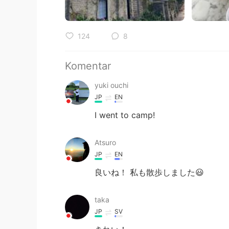
124
8
Komentar
yuki ouchi
JP
EN
I went to camp!
Atsuro
JP
EN
良いね！ 私も散歩しました😃
taka
JP
SV