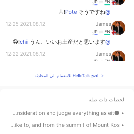
JP
EN
そうですね!🎸
@Pote
2021.08.12 12:25
James
JP
EN
うん、いいお土産だと思います!😁
@chii
2021.08.12 12:22
James
JP
EN
もちろん日本です！笑 でも日本以外
@Rei
افتح HelloTalk للانضمام الى المحادثة
はオランダが一番好きだと思います。
2021.08.12 12:12
Rei
EN
JP
لحظات ذات صله
どこの国が一番好きとかありますか？
⚫BLACK IDIOMS⚫ Black and white To take everything into consideration and judge everything as eit...
2021.08.12 11:39
Yui
Spamming some moments tonight😅 Photos taken during the hike to, and from the summit of Mount Kos...
EN
JP