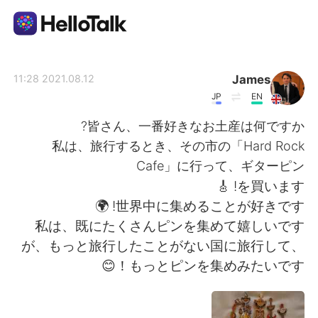
تطبيق تبادل اللغة
James
2021.08.12 11:28
JP
EN
AI Grammar Checker
皆さん、一番好きなお土産は何ですか?
私は、旅行するとき、その市の「Hard Rock
العربية
Cafe」に行って、ギターピン
を買います! 🎸
世界中に集めることが好きです! 🌍
English
简体中文
私は、既にたくさんピンを集めて嬉しいです
が、もっと旅行したことがない国に旅行して、
繁體中文
Español
もっとピンを集めみたいです！😊
Français
Deutsch