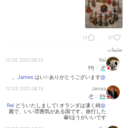
日本語
한국어
Русский
ไทย
Indonesia
Italiano
13
57
Türkçe
Tiếng Việt
تعليقات
Português
2021.08.12 12:55
Rei
EN
JP
はい✨ありがとうございます。
@James
2021.08.12 12:53
James
JP
EN
どういたしまして! オランダは凄く綺
@Rei
麗で、いい雰囲気がある国です。旅行した
ほうがいいです!😁