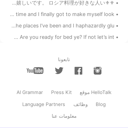
⚜⚜ニューヨークのロシア的なスーパー⚜⚜ 昨日はニューヨークでディズニーランドのようなロシア的なスーパーに行きました。 色々なロシア的な食料品を買って、嬉しいです。 ロシア料理が好きな人い...
可愛い😂😂😂
I finally went to the pub for the first time in a long time and I finally got to make myself look...
2021.08.12 11:37
ぽん PON
KR
JP
While traveling, I keep a journal with stamps from all the places I’ve been and I haphazardly glu...
東京はキティちゃんなんだ😳😂
Hi there hellotalk friends 😇 I’m having breakfast 🧇 Are you ready for bed ye? If not let’s int...
2021.08.12 11:33
Pote
EN
JP
تابعونا
え、知らなかった！ これいいね
2021.08.12 11:30
chii
EN
JP
かわいい☺️hard rock cafeのピンがこんな
AI Grammar
Press Kit
موقع HelloTalk
にあるなんて初めて知った！！
Language Partners
وظائف
Blog
معلومات عنا