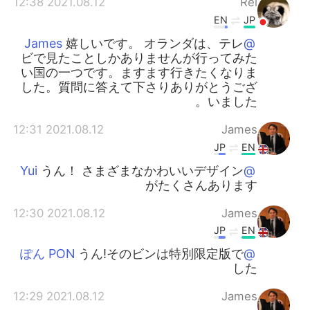
2021.08.12 12:38
Rei
EN
JP
嬉しいです。 オランダは、テレ
@James
ビで見たことしかありませんが行ってみた
い国の一つです。ますます行きたくなりま
した。質問に答えて下さりありがとうござ
いました。
2021.08.12 12:31
James
JP
EN
うん！ さまざまなかわいいデザイン
@Yui
がたくさんあります
2021.08.12 12:30
James
JP
EN
うん!そのビンは特別限定版で
@ぽん PON
した
2021.08.12 12:29
James