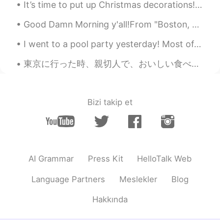
It’s time to put up Christmas decorations!🎄❄️ Untangling Christmas lights, then some didn’t lig...
可愛い😂😂😂
Good Damn Morning y'all!From "Boston, Massachusetts" In the public garden Had the nicest convers...
ぽん PON
2021.08.12 11:37
JP
KR
I went to a pool party yesterday! Most of the time, pool parties don't really involve swimming. M...
東京はキティちゃんなんだ😳😂
東京に行った時、親切人で、おいしい食べ物で、楽しい町です. 私は帰りたいです。 日本は大好きな😍 The time I went to Tokyo, lovely people, delic...
Pote
2021.08.12 11:33
JP
EN
Bizi takip et
え、知らなかった！ これいいね
chii
2021.08.12 11:30
JP
EN
かわいい☺️hard rock cafeのピンがこんな
AI Grammar
Press Kit
HelloTalk Web
にあるなんて初めて知った！！
Language Partners
Meslekler
Blog
Hakkında