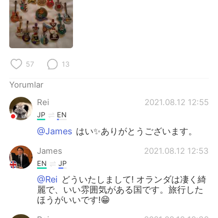
Deutsch
日本語
한국어
Русский
ไทย
Indonesia
57
13
Italiano
Tiếng Việt
Yorumlar
Português
Rei
2021.08.12 12:55
JP
EN
@James
はい✨ありがとうございます。
James
2021.08.12 12:53
EN
JP
@Rei
どういたしまして! オランダは凄く綺
麗で、いい雰囲気がある国です。旅行した
ほうがいいです!😁