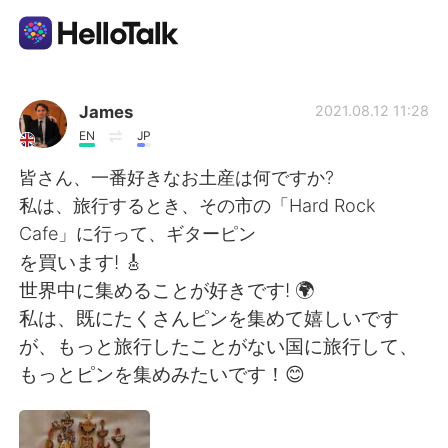
Dil Değişimi Uygulaması
James
2021.08.12 11:28
EN
JP
AI Grammar Checker
皆さん、一番好きなお土産は何ですか?
私は、旅行するとき、その市の「Hard Rock
Türkçe
Cafe」に行って、ギターピン
を買います! 🎸
世界中に集めることが好きです! 🌍
English
简体中文
私は、既にたくさんピンを集めて嬉しいです
が、もっと旅行したことがない国に旅行して、
繁體中文
Español
もっとピンを集めみたいです！😊
العربية
Français