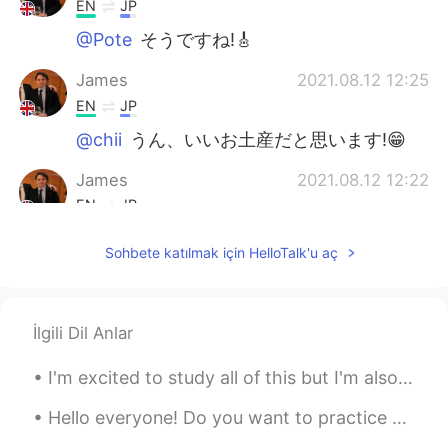
EN
JP
@Pote
そうですね!🎸
James
2021.08.12 12:25
EN
JP
@chii
うん、いいお土産だと思います!😁
James
2021.08.12 12:22
EN
JP
@Rei
もちろん日本です！笑 でも日本以外
Sohbete katılmak için HelloTalk'u aç
はオランダが一番好きだと思います。
Rei
2021.08.12 12:12
JP
EN
İlgili Dil Anlar
どこの国が一番好きとかありますか？
I'm excited to study all of this but I'm also afraid , I think it's a little too advanced for me ...
Yui
2021.08.12 11:39
Hello everyone! Do you want to practice hearing American English? Do yo want to chat with me? The...
JP
EN