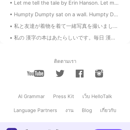
Let me tell the tale by Erin Hanson. Let me tell the tale Of a girl who didn't stop, Who climbed...
可愛い😂😂😂
Humpty Dumpty sat on a wall. Humpty Dumpty had a great fall. All the king's horses and all the ki...
ぽん PON
2021.08.12 11:37
JP
KR
私と友達が着物を着て一緒写真を撮いました💕。 優しいお姉さんが私と友達なってくれました。彼女はモデル、だから私も着物を着ていました。お姉さが日本のことを一切教えてくれて。相変わらず、友達会いたい...
東京はキティちゃんなんだ😳😂
私の 漢字の本はあたらしいです。毎日 漢字をべんきょうします。でも、とてもむずかしいですね。🤔😬 My kanji book is new. I will study kanji everyd...
Pote
2021.08.12 11:33
JP
EN
え、知らなかった！ これいいね
ติดตามเรา
chii
2021.08.12 11:30
JP
EN
かわいい☺️hard rock cafeのピンがこんな
にあるなんて初めて知った！！
AI Grammar
Press Kit
เว็บ HelloTalk
Language Partners
งาน
Blog
เกี่ยวกับ