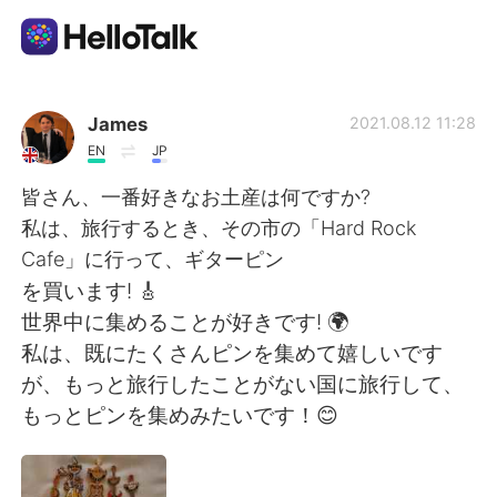
แอปแลกเปลี่ยนทางภาษา
James
2021.08.12 11:28
EN
JP
AI Grammar Checker
皆さん、一番好きなお土産は何ですか?
私は、旅行するとき、その市の「Hard Rock
ไทย
Cafe」に行って、ギターピン
を買います! 🎸
世界中に集めることが好きです! 🌍
English
简体中文
私は、既にたくさんピンを集めて嬉しいです
が、もっと旅行したことがない国に旅行して、
繁體中文
Español
もっとピンを集めみたいです！😊
العربية
Français