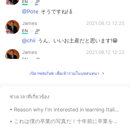
EN
JP
@Pote
そうですね!🎸
James
2021.08.12 12:25
EN
JP
@chii
うん、いいお土産だと思います!😁
James
2021.08.12 12:22
EN
JP
@Rei
もちろん日本です！笑 でも日本以外
เปิด HelloTalk เพื่อเข้าร่วมในบทสนทนา
はオランダが一番好きだと思います。
Rei
2021.08.12 12:12
JP
EN
ช่วงเวลาที่เกี่ยวข้อง
どこの国が一番好きとかありますか？
Reason why I'm interested in learning Italian: I saw this beautiful movie a few years ago, and f...
Yui
2021.08.12 11:39
これは僕の卒業の写真だ！十年前に卒業をしたけど、先週にこの写真を取り寄せたばかり！僕はおっちょこちょいだったことを認める😁ついに今朝届けが来ている。写真が好きだけど、この男子のほうが僕より若いて...
JP
EN