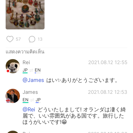
Deutsch
日本語
한국어
Русский
Indonesia
Italiano
57
13
Türkçe
Tiếng Việt
แสดงความคิดเห็น
Português
Rei
2021.08.12 12:55
JP
EN
@James
はい✨ありがとうございます。
James
2021.08.12 12:53
EN
JP
@Rei
どういたしまして! オランダは凄く綺
麗で、いい雰囲気がある国です。旅行した
ほうがいいです!😁