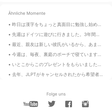
が低くなります。😹教えてくれてありがと
うございます！
Ähnliche Momente
nao
2020.11.20 09:47
JP
EN
昨日は漢字をちょっと真面目に勉強し始めました。自分の職業の漢字を勉強しました。私は「理学療法士」です。最初の4つの漢字は理にかなっていると思います。最後の漢字は面白いです。英語で「士」の意味は「...
いつもと同じで、私は患者が立ち上が
先週はドイツに遊びに行きました。3年間ぶりに外国へ行きました。 ベーリンに一泊しか滞在しなくても、ほぼ全ての観光地に行けました。その日は二万歩以上歩きました！そう言ってもあまり疲れなかったです...
って歩く能力を評価しま
した
。
いつもと同じで、私は患者が立ち上が
最近、親友は新しい彼氏がいるから、あまり話せないです。🥲私も幸せですが以前は毎日話してました。そして、新しい彼氏さんは兵隊なので、時々、私は彼女に内輪ネタといってる時に彼は真面目すぎて、私は怖く...
って歩く能力を評価しま
す
。
今週は、毎夜、裏庭のポーチで寝ています。実は、仕事中にここで寝ちゃった。あとは、ポーチで寝るのは好きになりました。 天気がとても気持ちいい！キャンプみたい。 他の猫と新しい子猫ちゃん(モモちゃん...
患者さんは、男の人です。
いとこからこのプレゼントをもらいました。彼は私が日本とたこ焼きが大好きを知ってるから。😂たこ焼きを作るのは簡単だとだと聞いたけどどどこから始めたらいいのかわかりません。😅助けてー 私へのプレゼ...
その
患者さんは、男の人です。
去年、JLPTがキャンセルされたから希望者がたくさんいるそうですね。😅 私は受けようと思ってるけど実は必要じゃないです。逆に、他の受験者は受けてからでないと日本で留学や仕事できなさそうですね。自...
「Purse」って言うのはちょっと女性の
ものですね。
「Purse」って言うのはちょっと女性の
Folge uns
もの
という意味
ですね。
もう
わかったとたん、彼はほぼほぼ倒