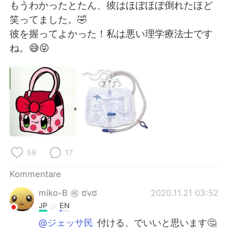
日本語
한국어
もうわかったとたん、彼はほぼほぼ倒れたほど
笑ってました。🤣
Русский
ไทย
彼を握ってよかった！私は悪い理学療法士です
ね。😅😝
Indonesia
Italiano
Türkçe
Tiếng Việt
Português
59
17
Kommentare
miko-B ㊗️ ಠvಠ
2020.11.21 03:52
JP
EN
@ジェッサ民
付ける、でいいと思います🤔