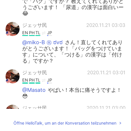
で「バグ」ですか？ 教えてくれてありがと
うございます！ 「尿道」の漢字は面白いー
😂
ジェッサ民
2020.11.21 03:03
EN
PH
TL
JP
@miko-B ㊗️ ಠvಠ
さん！直してくれてあり
がとうございます！「バッグをつけていま
す」について、「つける」の漢字は「付け
る」ですか？
ジェッサ民
2020.11.21 03:01
EN
PH
TL
JP
@Masato
やばい！本当に痛そうですよ！
😳
ジェッサ民
2020.11.21 03:00
EN
PH
TL
JP
Öffne HelloTalk, um an der Konversation teilzunehmen
@Mido
面白いことが起こる時はストレス