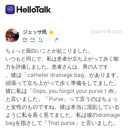
Sprachaustausch-App
ジェッサ民
2020.11.19 23:31
EN
PH
TL
JP
AI Grammar Checker
ちょっと面白いことが起こりました。
いつもと同じで、私は患者が立ち上がって歩く能
Deutsch
力を評価しました。患者さんは、男の人です
。彼は「catheter drainage bag」があります。
頑張って立ち上がって歩く準備をしてました。
English
简体中文
彼に私は「Oops, you forgot your purse！👜」
と言いました。「Purse」って言うのはちょっ
繁體中文
Español
と女性のものですね。彼は本当に混乱している
ように私を長く見てました。私は彼のdrainage
العربية
Français
bagを指さして「That purse」と言いました。