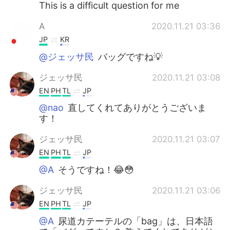
This is a difficult question for me
A
2020.11.21 03:36
JP
KR
@ジェッサ民
バッグですね💡
ジェッサ民
2020.11.21 03:08
EN
PH
TL
JP
@nao
直してくれてありがとうございま
す！
ジェッサ民
2020.11.21 03:07
EN
PH
TL
JP
@A
そうですね！😂😳
ジェッサ民
2020.11.21 03:06
EN
PH
TL
JP
@A
尿道カテーテルの「bag」は、日本語