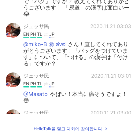
で「バグ」ですか？ 教えてくれてありがと
うございます！ 「尿道」の漢字は面白いー
😂
ジェッサ民
2020.11.21 03:03
EN
PH
TL
JP
@miko-B ㊗️ ಠvಠ
さん！直してくれてあり
がとうございます！「バッグをつけていま
す」について、「つける」の漢字は「付け
る」ですか？
ジェッサ民
2020.11.21 03:01
EN
PH
TL
JP
@Masato
やばい！本当に痛そうですよ！
😳
ジェッサ民
2020.11.21 03:00
EN
PH
TL
JP
HelloTalk을 열고 대화에 참여합니다
@Mido
面白いことが起こる時はストレス