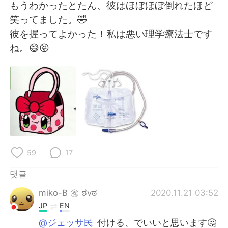
Deutsch
日本語
もうわかったとたん、彼はほぼほぼ倒れたほど
笑ってました。🤣
Русский
ไทย
彼を握ってよかった！私は悪い理学療法士です
ね。😅😝
Indonesia
Italiano
Türkçe
Tiếng Việt
Português
59
17
댓글
miko-B ㊗️ ಠvಠ
2020.11.21 03:52
JP
EN
@ジェッサ民
付ける、でいいと思います🤔