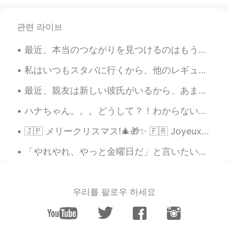
が低くなります。😹教えてくれてありがと
うございます！
관련 라이브
nao
2020.11.20 09:47
JP
EN
最近、本当のつながりを見つけるのはもう難しい。人々は本当にお互いに話しないし、ただお互いを楽しませるかな？実質的な会話がない。本当の興味あまりがない。全ては、ただのゲームで、勝つのことばかりが大...
いつもと同じで、私は患者が立ち上が
私はいつもスタバに行くから、他のレギュラーの顧客が見分けられる。たぶん、毎日、このスタバに面白いお爺さんは行ってます。今日は、スタバで、お爺さんはこの絵を描きました。時々、小さな電子ピアノを持っ...
って歩く能力を評価しま
した
。
いつもと同じで、私は患者が立ち上が
最近、親友は新しい彼氏がいるから、あまり話せないです。🥲私も幸せですが以前は毎日話してました。そして、新しい彼氏さんは兵隊なので、時々、私は彼女に内輪ネタといってる時に彼は真面目すぎて、私は怖く...
って歩く能力を評価しま
す
。
ハナちゃん。。。どうして？！わからない！本当にわからない。本当に悲しい。😢 みんなに優しい方がいい。。。たまに、人の本当な感じを知らないし、みんなに優しい方がいい。。。 うつ病は理解しにくいです...
患者さんは、男の人です。
🇯🇵 メリークリスマス!🎄🎁✨ 🇫🇷 Joyeux Noël !🎄🎁✨ 🇳🇱 Vrolijk kerstfeest!🎄🎁✨ 🇪🇸 ¡Feliz Navidad!🎄🎁✨ 🇳🇴 God Jul! 🎄...
その
患者さんは、男の人です。
「やれやれ、やっと金曜日だ」と言いたいけど、週末は、オンコールです。休日のため、ほとんどのアメリカにとっては長い週末ですが、私に、休みがありません。 もう這ってるけど頑張りまーす！ ー 写真...
「Purse」って言うのはちょっと女性の
ものですね。
「Purse」って言うのはちょっと女性の
우리를 팔로우 하세요
もの
という意味
ですね。
もう
わかったとたん、彼はほぼほぼ倒