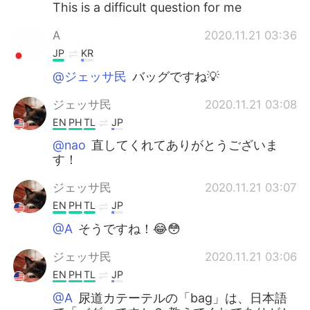
This is a difficult question for me
A
2020.11.21 03:36
JP
KR
@ジェッサ民
バッグですね💡
ジェッサ民
2020.11.21 03:08
EN
PH
TL
JP
@nao
直してくれてありがとうございま
す！
ジェッサ民
2020.11.21 03:07
EN
PH
TL
JP
@A
そうですね！😂😳
ジェッサ民
2020.11.21 03:06
EN
PH
TL
JP
@A
尿道カテーテルの「bag」は、日本語