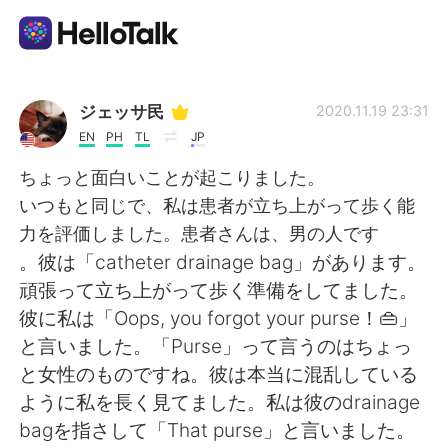
언어 교환 앱
ジェッサ民
2020.11.19 23:31
EN
PH
TL
JP
AI Grammar Checker
ちょっと面白いことが起こりました。
いつもと同じで、私は患者が立ち上がって歩く能
한국어
力を評価しました。患者さんは、男の人です
。彼は「catheter drainage bag」があります。
頑張って立ち上がって歩く準備をしてました。
English
简体中文
彼に私は「Oops, you forgot your purse！👜」
と言いました。「Purse」って言うのはちょっ
繁體中文
Español
と女性のものですね。彼は本当に混乱している
ように私を長く見てました。私は彼のdrainage
العربية
Français
bagを指さして「That purse」と言いました。