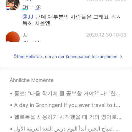
EN
KR
@JJ
근데 대부분의 사람들은 그래요 ㅎㅎ
특히 처음엔
JJ
2020.12.30 10:03
KR
EN
그런 사람 무시해요!😠
Öffne HelloTalk, um an der Konversation teilzunehmen
찬찬
2020.12.28 10:33
KR
JP
Ähnliche Momente
Bro 너의 얼굴이면 그런건 전혀 단점이되지
않아...🥲 아마 잘생겨서 쳐다본걸거야
동료: "다음 학기에 뭘 공부할 거야?" 나: "한국어학!" 동료: "어... 아시아인이 되고 싶으니..?" 나: "음... 아니? 그냥 네덜란드 사람 되고 싶어?" 동료...
최유진 CHOI Yujin
2020.12.26 08:55
A day in Groningen! If you ever travel to the Netherlands I highly recommend visiting the city G...
KR
ES
헬로톡을 사용하기 시작했을 때 거의 영어로만 얘기를 나눴는데 매일매일 한국어를 연습해서 지금은 한국 친구들이랑 100% 한국어로 다소 편하게 말할 수 있어요 :) 제가 여전...
I do stutter when I talk to my friends! In
korean or english I do so don't get so
صباح الخير، أبدأ اليوم درس اللغة العربية الأول. Goodmorning, Today I will start my first Arabic...
stressed about it People you love will love