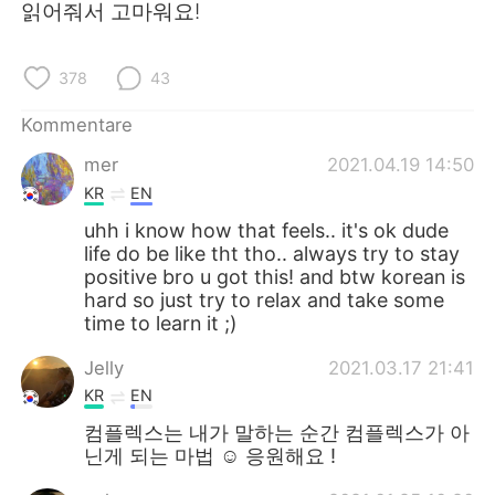
日本語
한국어
읽어줘서 고마워요!
Русский
ไทย
378
43
Indonesia
Italiano
Kommentare
mer
2021.04.19 14:50
Türkçe
Tiếng Việt
KR
EN
Português
uhh i know how that feels.. it's ok dude
life do be like tht tho.. always try to stay
positive bro u got this! and btw korean is
hard so just try to relax and take some
time to learn it ;)
Jelly
2021.03.17 21:41
KR
EN
컴플렉스는 내가 말하는 순간 컴플렉스가 아
닌게 되는 마법 ☺️ 응원해요 !