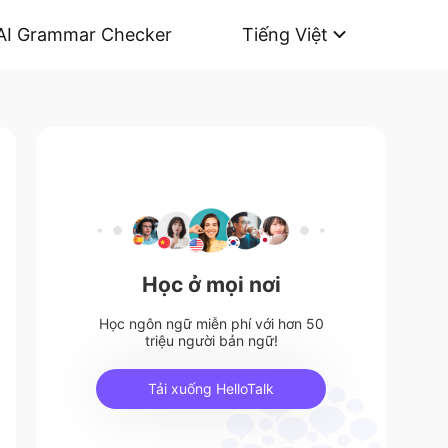
AI Grammar Checker
Tiếng Việt
Học ở mọi nơi
Học ngôn ngữ miễn phí với hơn 50
triệu người bản ngữ!
Tải xuống HelloTalk