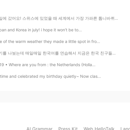
2020.12.01 11:05
때 세계에서 가장 가파른 톱니바퀴 길로 갔어요. 정상에세(2100 M) 계곡까지(450 M) 걸어...
apan and Korea in july! i hope it won't be to...
2020.10.08 12:00
of the warm weather they made a little spot in fro...
courage to share it! I think you are so brave to share
 연습해서 지금은 한국 친구들이랑 100% 한국어로 다소 편하게 말할 수 있어요 :) 제가 여전...
rself! I also think people might look at you because
 talk in Korean!😊 also I’m so happy to hear that you
19 • Where are you from : the Netherlands (Holla...
ieve in you, Tom! I believe in you!!
 time and celebrated my birthday quietly~ Now clas...
2020.09.29 11:46
nk you!!
2020.09.29 11:13
AI Grammar
Press Kit
Web HelloTalk
Lan