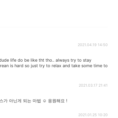
2021.04.19 14:50
dude life do be like tht tho.. always try to stay
rean is hard so just try to relax and take some time to
2021.03.17 21:41
가 아닌게 되는 마법 ☺️ 응원해요 !
2021.01.25 10:20