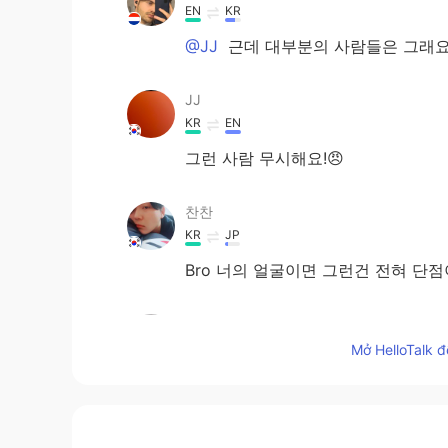
EN
KR
@JJ
근데 대부분의 사람들은 그래요
JJ
KR
EN
그런 사람 무시해요!😠
찬찬
KR
JP
Bro 너의 얼굴이면 그런건 전혀 단점
최유진 CHOI Yujin
KR
ES
Mở HelloTalk đ
I do stutter when I talk to my frie
about it People you love will love