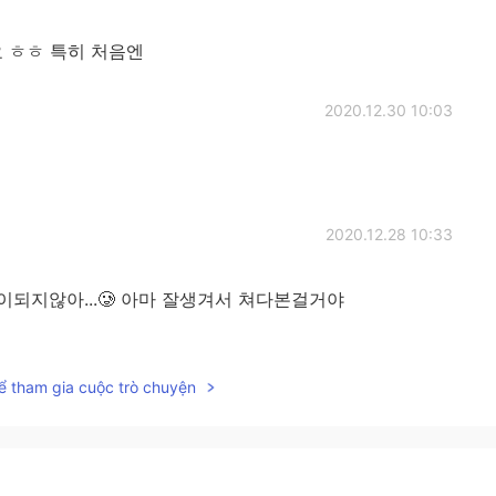
 ㅎㅎ 특히 처음엔
2020.12.30 10:03
2020.12.28 10:33
이되지않아...🥲 아마 잘생겨서 쳐다본걸거야
2020.12.26 08:55
ể tham gia cuộc trò chuyện
nds! In korean or english I do so don't get so stressed
 you whether you stutter or not