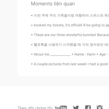
Jane
Moments liên quan
KR
IT
이번 주에 우리 가족들이랑 여행하러 스위스와 독일에 갔어요! 스위스에 있었을 
저도 영어로 말할때 더듬어요☺️
booked my tickets, it's official! ill be going to j
mimi
These are our three wonderful bunnies! Because 
KR
EN
Tom, I think it might take a lot of 
헬로톡을 사용하기 시작했을 때 거의 영어로만 얘기를 나눴는데 매일매일 한국어를
with us:) and I am so proud of you
they are impressed by how well you
About me ______________ • Name : Harm • Age : 
feel better and feel courageous! Bel
A couple pictures from last week! I had a good
Tom
EN
KR
@Cccc
wow you're so kind!🥺 tha
Cccc
KR
EN
Theo dõi chúng tôi